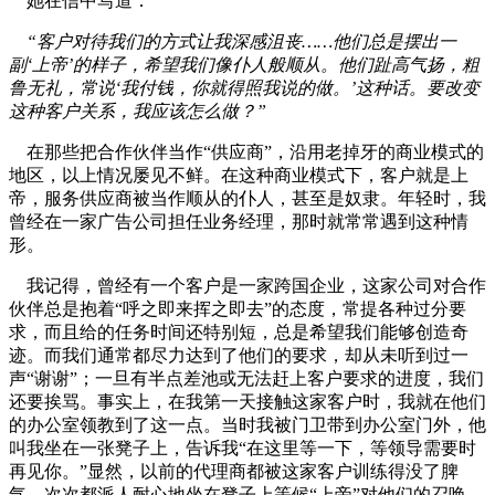
她在信中写道：
“客户对待我们的方式让我深感沮丧……他们总是摆出一
副‘上帝’的样子，希望我们像仆人般顺从。他们趾高气扬，粗
鲁无礼，常说‘我付钱，你就得照我说的做。’这种话。要改变
这种客户关系，我应该怎么做？”
在那些把合作伙伴当作“供应商”，沿用老掉牙的商业模式的
地区，以上情况屡见不鲜。在这种商业模式下，客户就是上
帝，服务供应商被当作顺从的仆人，甚至是奴隶。年轻时，我
曾经在一家广告公司担任业务经理，那时就常常遇到这种情
形。
我记得，曾经有一个客户是一家跨国企业，这家公司对合作
伙伴总是抱着“呼之即来挥之即去”的态度，常提各种过分要
求，而且给的任务时间还特别短，总是希望我们能够创造奇
迹。而我们通常都尽力达到了他们的要求，却从未听到过一
声“谢谢”；一旦有半点差池或无法赶上客户要求的进度，我们
还要挨骂。事实上，在我第一天接触这家客户时，我就在他们
的办公室领教到了这一点。当时我被门卫带到办公室门外，他
叫我坐在一张凳子上，告诉我“在这里等一下，等领导需要时
再见你。”显然，以前的代理商都被这家客户训练得没了脾
气，次次都派人耐心地坐在凳子上等候“上帝”对他们的召唤。