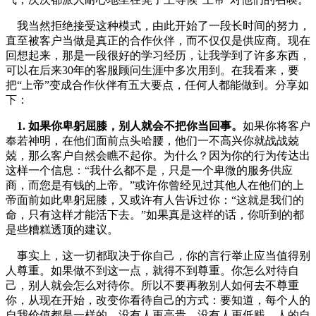
我当然拒绝接受这种模式，由此开始了一段长时间的努力，
直至被客户当做是真正的合作伙伴，而不仅仅是供应商。现在
回想起来，那是一段很好的学习经历，让我学到了许多东西，
可以在后来30年的客服顾问生涯中多次用到。在我看来，要
把“上帝”变成合作伙伴有五大要点，任何人都能做到。分享如
下：
1. 如果你卑躬屈膝，别人就会不把你当回事。
如果你将客户
奉若神明，在他们面前点头哈腰，他们一不高兴你就战战兢
兢，那么客户自然会瞧不起你。为什么？因为你的行为传达出
这样一个信息：“我什么都不是，只是一个卑微的服务供应
商，而您是有钱的上帝。”或许你曾经见过其他人在他们的上
帝面前如此卑躬屈膝，又或许有人告诉过你：“这就是我们的
命，只有这样才能活下去。”如果真是这样的话，你听到的都
是些糟糕透顶的建议。
事实上，这一切都取决于你自己，你的言行举止应当值得别
人尊重。如果做不到这一点，就得不到尊重。你怎么对待自
己，别人就会怎么对待你。所以不要再教别人如何去不尊重
你，从现在开始，改变你看待自己的方式：要知道，每个人的
自我价值都是一样的，没有人更高贵，没有人更低贱。人的自