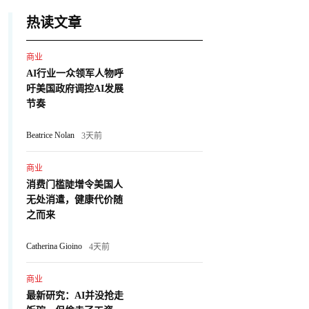
热读文章
商业
AI行业一众领军人物呼
吁美国政府调控AI发展
节奏
Beatrice Nolan
3天前
商业
消费门槛陡增令美国人
无处消遣，健康代价随
之而来
Catherina Gioino
4天前
商业
最新研究：AI并没抢走