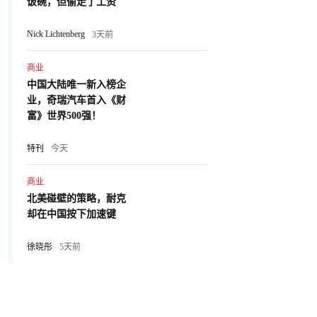
饭碗，但偷走了工资
Nick Lichtenberg
3天前
商业
中国大陆唯一新入榜企
业，奇瑞汽车首入《财
富》世界500强！
特刊
今天
商业
北美碰壁的策略，耐克
却在中国按下加速键
徐晓彤
5天前