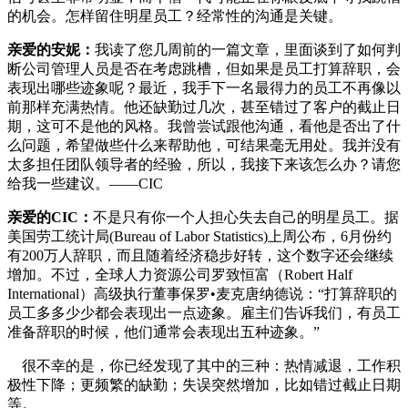
的机会。怎样留住明星员工？经常性的沟通是关键。
亲爱的安妮：
我读了您几周前的一篇文章，里面谈到了如何判
断公司管理人员是否在考虑跳槽，但如果是员工打算辞职，会
表现出哪些迹象呢？最近，我手下一名最得力的员工不再像以
前那样充满热情。他还缺勤过几次，甚至错过了客户的截止日
期，这可不是他的风格。我曾尝试跟他沟通，看他是否出了什
么问题，希望做些什么来帮助他，可结果毫无用处。我并没有
太多担任团队领导者的经验，所以，我接下来该怎么办？请您
给我一些建议。——CIC
亲爱的CIC：
不是只有你一个人担心失去自己的明星员工。据
美国劳工统计局(Bureau of Labor Statistics)上周公布，6月份约
有200万人辞职，而且随着经济稳步好转，这个数字还会继续
增加。不过，全球人力资源公司罗致恒富（Robert Half
International）高级执行董事保罗•麦克唐纳德说：“打算辞职的
员工多多少少都会表现出一点迹象。雇主们告诉我们，有员工
准备辞职的时候，他们通常会表现出五种迹象。”
很不幸的是，你已经发现了其中的三种：热情减退，工作积
极性下降；更频繁的缺勤；失误突然增加，比如错过截止日期
等。