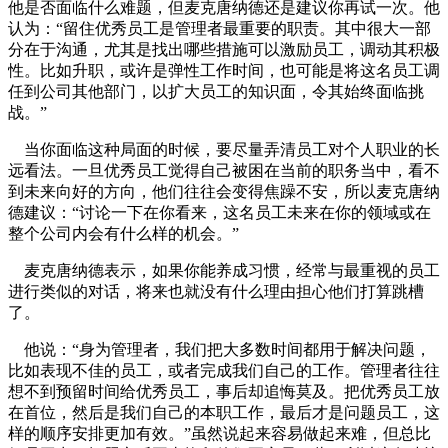
他是否面临什么难题，但麦克唐纳德还是建议你再试一次。他
认为：“留住优秀员工是管理者最重要的职责。其中很大一部
分在于沟通，尤其是找出哪些措施可以激励员工，调动其积极
性。比如升职，或许是弹性工作时间，也可能是将这名员工调
任到公司其他部门，以扩大员工的知识面，令其始终面临挑
战。”
当你面临这种局面的时候，要尽量弄清员工对个人职业的长
远看法。一旦优秀员工觉得自己被困在当前的职务当中，看不
到未来向好的方向，他们往往会变得焦躁不安，所以麦克唐纳
德建议：“讨论一下在你看来，这名员工未来在你的领域或在
整个公司内会有什么样的机会。”
麦克唐纳德表示，如果你能养成习惯，经常与最重视的员工
进行类似的对话，将来也就没有什么理由担心他们打算跳槽
了。
他说：“身为管理者，我们把大多数时间都用于解决问题，
比如表现不佳的员工，或者完成我们自己的工作。管理者往往
想不到预留时间给优秀员工，事后却追悔莫及。把优秀员工放
在首位，然后是我们自己的本职工作，最后才是问题员工，这
样的顺序安排更加有效。”虽然说起来容易做起来难，但总比