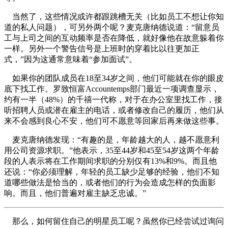
当然了，这些情况或许都跟跳槽无关（比如员工不想让你知
道的私人问题），可另外两个呢？麦克唐纳德说道：“留意员
工与上司之间的互动频率是否在降低，就好像他在故意躲着你
一样。另外一个警告信号是上班时的穿着比以往更加正
式，”因为这通常意味着“参加面试”。
如果你的团队成员在18至34岁之间，他们可能就在你的眼皮
底下找工作。罗致恒富Accountemps部门最近一项调查显示，
约有一半（48%）的千禧一代称，对于在办公室里找工作，接
听招聘人员或潜在雇主的电话，或者修改自己的履历，他们从
来不会感到良心不安，他们可不愿意等回家后再来做这些事。
麦克唐纳德发现：“有趣的是，年龄越大的人，越不愿意利
用公司资源求职。”他表示，35至44岁和45至54岁这两个年龄
段的人表示将在工作期间求职的分别仅有13%和9%。而且他
还说：“你必须理解，年轻的员工缺少足够的经验，他们不知
道哪些做法是恰当的，或者他们的行为会造成怎样的负面影
响。而且，他们普遍对雇主缺乏忠诚。”
那么，如何留住自己的明星员工呢？虽然你已经尝试过询问