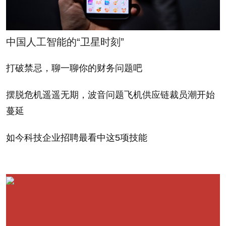
小小的奇迹。一切都从慢下来开始。慢慢的把这个物
体放在嘴里，注意一下口里什么时候开始有口水。用
中国人工智能的“卫星时刻”
舌头去感受它的肌理——原来葡萄皮和葡萄肉是完全
不一样的质感和肌理。轻轻咬一下，注意它在嘴里是
打破禁忌，聊一聊你的财务问题吧
怎样从一边跑到另一边的，注意一下它散发的味道
——葡萄汁水迸发的那一刻，真的就像被电到一样，
摆脱危机遥遥无期，波音问题飞机供应链裁员潮开始
蔓延
葡萄的味道原来是这样的！
如今科技企业招聘最看中这5项技能
这就是我想跟你分享的那一天的正念练习。
既然要跟压力共处并存，正念是最好的应对。
何谓正念？就是对当下所发生一切的全部觉察，不
进行任何判断取舍。说起来容易，做起来却不容易。