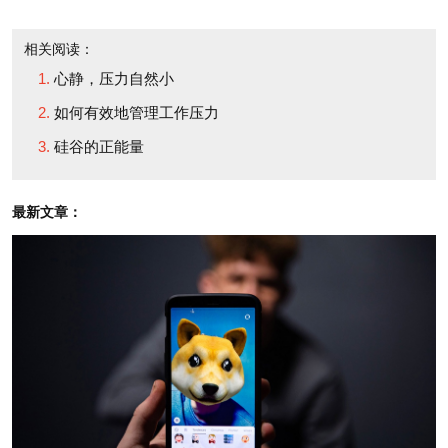
中传来。然后是摸，就好像从来没有触碰过和它类似
的东西一样。从未这样感受过一颗葡萄的软硬度，观
相关阅读：
察它是否平滑、是否有褶皱。最后才是品尝，就好像
心静，压力自然小
从来没有吃过和它类似的东西一样。
如何有效地管理工作压力
硅谷的正能量
当我开始按照老师的指引这么去做时，起初确实觉
得神经兮兮到可笑，但老师说：放轻松，不要管，各
最新文章：
种念头随它去，只要把注意力放在这颗葡萄就好。
一切做完之后你会真的感受到这颗小小葡萄的来之
不易，它所蕴含的生命力。到了最后的品尝环节，当
老师要求我们就好像从来没有吃过葡萄那样去品尝这
颗葡萄时——对我这种习惯论斤吃葡萄的人来说这还
真是挺困难的，但尝试这样去做就确实感受到了一点