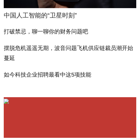
（Amazon）虚拟超级计算机
and Mozilla's renewed
（它也是“地球上第42台速度
deal, which will
中国人工智能的“卫星时刻”
最快的超级计算机”）。它依
continue to make
打破禁忌，聊一聊你的财务问题吧
托于该公司的“弹性计算
Google the default
云”（Elastic Compute
search engine in the
摆脱危机遥遥无期，波音问题飞机供应链裁员潮开始
Cloud）打造而成。【《连
Firefox browser,
is a
蔓延
线》杂志（Wired）】
lucrative
one.
如今科技企业招聘最看中这5项技能
According to All Things
*《华尔街日报》的沃尔特
D, Google will pay
•莫斯伯格对过去一年来消费
Mozilla nearly $300
技术的发展做了
回顾
。（科
million a year. (All
技博客All Things D）
Things D)
* Pinterest是一家需要通
*
A look
at the