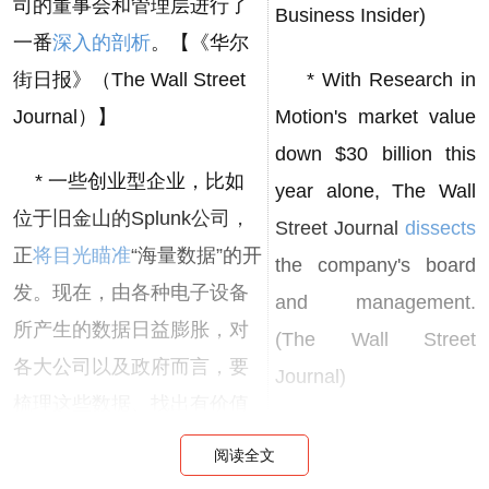
司的董事会和管理层进行了
Business Insider)
一番
深入的剖析
。【《华尔
街日报》（The Wall Street
* With Research in
Journal）】
Motion's market value
down $30 billion this
* 一些创业型企业，比如
year alone, The Wall
位于旧金山的Splunk公司，
Street Journal
dissects
正
将目光瞄准
“海量数据”的开
the company's board
发。现在，由各种电子设备
and management.
所产生的数据日益膨胀，对
(The Wall Street
各大公司以及政府而言，要
Journal)
梳理这些数据、找出有价值
的信息已日益成为一大难
* Some startups,
阅读全文
题。【《纽约时报》（The
like the San Francisco-