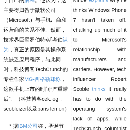
了自己的
解释
。他认为，这
Kindel
explains
why he
主要得归咎于微软公司
thinks Windows Phone
（Microsoft）与手机厂商和
7 hasn't taken off,
运营商的关系不佳。然而，
chalking up much of it
技术界巨擘罗伯特•斯考伯
认
to Microsoft's
为
，真正的原因是其操作系
relationship with
统缺乏应用程序，与此同
manufacturers and
时，科技博客TechCrunch的
carriers. However, tech
专栏作家
MG•西格勒却称
，
influencer Robert
这款手机上市的时间“严重滞
Scoble
thinks
it really
后”。（科技博客cek.log，
has to do with the
scobleizer以及paris lemon）
operating system's
lack of apps, while
* 据
IBM公司
称，圣诞节
TechCrunch columnist