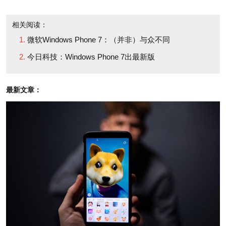
New York Times）】
based Splunk,
are
相关阅读：
setting their sights
on
微软Windows Phone 7：（并非）与众不同
* 谷歌公司（Google）与
"big data," the growing
今日科技：Windows Phone 7出最新版
摩斯拉公司（Mozilla）最近
amounts of data
续签的合同可谓
“钱”景喜人
。
produced by devices
最新文章：
这桩交易将使谷歌继续成为
that are increasingly
火狐（Firefox）浏览器的默
hard for companies
认搜索引擎。据科技博客All
and governments to
Things D报道，谷歌将为此
wade through and
每年向摩斯拉支付3亿美元。
make sense of. (The
（科技博客All Things D）
New York Times)
*
管窥
亚马逊公司
* Google (GOOG)