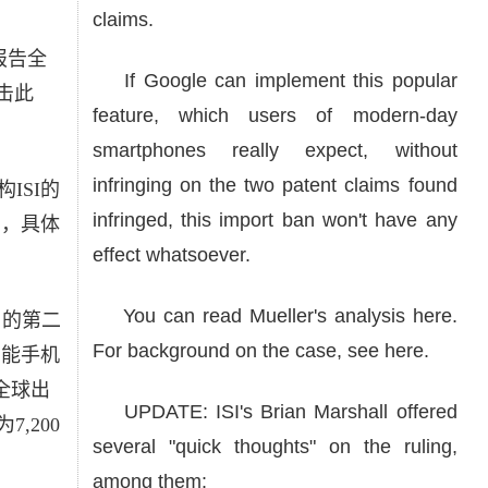
claims.
报告全
If Google can implement this popular
击
此
feature, which users of modern-day
smartphones really expect, without
infringing on the two patent claims found
ISI的
infringed, this import ban won't have any
法，具体
effect whatsoever.
You can read Mueller's analysis
here
.
）的第二
For background on the case, see
here
.
智能手机
全球出
UPDATE: ISI's Brian Marshall offered
7,200
several "quick thoughts" on the ruling,
among them: