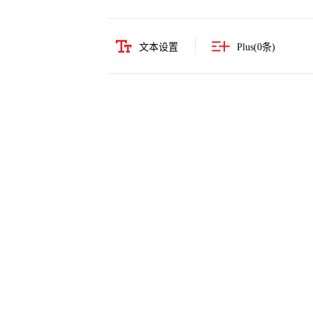
文本设置
Plus(
0
条)