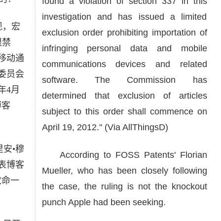
found a violation of section 337 in this
investigation and has issued a limited
现，宏
exclusion order prohibiting importation of
限禁
infringing personal data and mobile
移动通
communications devices and related
委员会
software. The Commission has
年4月
determined that exclusion of articles
博客
subject to this order shall commence on
April 19, 2012." (Via AllThingsD)
里安•穆
According to FOSS Patents' Florian
表博客
Mueller, who has been closely following
致命一
the case, the ruling is not the knockout
punch Apple had been seeking.