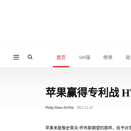
首页
500强
榜单
商
苹果赢得专利战 H
Philip Elmer-DeWitt
2011-12-22
苹果未能像史蒂夫•乔布斯期望的那样，给予对