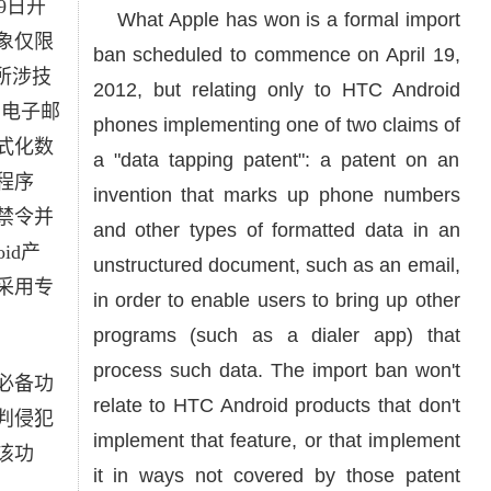
9日开
What Apple has won is a formal import
象仅限
ban scheduled to commence on April 19,
所涉技
2012, but relating only to HTC Android
在电子邮
phones implementing one of two claims of
式化数
a "data tapping patent": a patent on an
程序
invention that marks up phone numbers
禁令并
and other types of formatted data in an
id产
unstructured document, such as an email,
采用专
in order to enable users to bring up other
programs (such as a dialer app) that
process such data. The import ban won't
必备功
relate to HTC Android products that don't
判侵犯
implement that feature, or that implement
该功
it in ways not covered by those patent