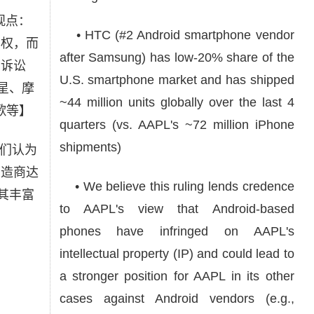
观点：
• HTC (#2 Android smartphone vendor
产权，而
after Samsung) has low-20% share of the
的诉讼
U.S. smartphone market and has shipped
星、摩
~44 million units globally over the last 4
谷歌等】
quarters (vs. AAPL's ~72 million iPhone
shipments)
我们认为
制造商达
• We believe this ruling lends credence
其丰富
to AAPL's view that Android-based
phones have infringed on AAPL's
intellectual property (IP) and could lead to
a stronger position for AAPL in its other
cases against Android vendors (e.g.,