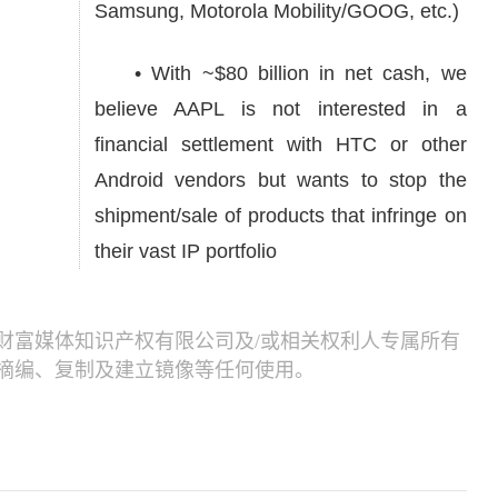
Samsung, Motorola Mobility/GOOG, etc.)
• With ~$80 billion in net cash, we
believe AAPL is not interested in a
financial settlement with HTC or other
Android vendors but wants to stop the
shipment/sale of products that infringe on
their vast IP portfolio
财富媒体知识产权有限公司及/或相关权利人专属所有
摘编、复制及建立镜像等任何使用。