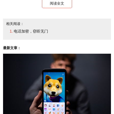
not record keystrokes
阅读全文
本周一，他在YouTube上
and that any information
上传了一段为时17分钟的
it gathers is "encrypted
视频。这段视频循序渐进
相关阅读：
and secured."
电话加密，窃听无门
地向观者揭示了Carrier IQ
服务应用的内幕，视频的
It didn't take long for
最新文章：
第13分45秒清晰地显示，
Eckhart to put the lie to
Carrier IQ确实记录了艾克
those claims. On
哈特的击键操作，更准确
Monday he posted a 17-
地说，当时他应该是在进
minute YouTube video
行原本是加密的HTTPS谷
that takes viewers step
歌搜索。
by step through the set-
up and then, at the
多位记者对此事进行了
13:45 mark, shows