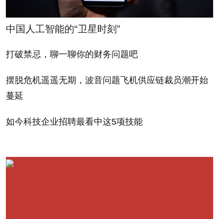
报道。其中，科技博客网
Carrier IQ recording his
站ExtremeTech的乔尔•胡
keystrokes -- in clear
中国人工智能的“卫星时刻”
鲁斯卡写道：“就侵犯个人
text -- as he performs a
打破禁忌，聊一聊你的财务问题吧
隐私这一点来讲，今年早
supposedly encrypted
些时候苹果公司的‘定位
HTTPS Google search.
摆脱危机遥遥无期，波音问题飞机供应链裁员潮开始
门’丑闻相比之下实在是小
蔓延
巫见大巫。”
"As violations of
privacy go," writes
如今科技企业招聘最看中这5项技能
本周三，科技博客网站
ExtremeTech's Joel
Daring Fireball的约翰•格
Hruska, one of a handful
鲁伯在其谈话节目的播客
of reporters who has
中谈到，Carrier IQ门事件
covered the story, "this
并未在新闻界引起轩然大
makes Apple's
波，借此证明媒体界的反