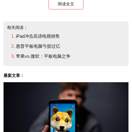
阅读全文
2011年发货量为6,250万
部，此前其预测发货量为
• The worldwide tablet
5,350万部。
market is growing like
相关阅读：
gangbusters, with
iPad冲击高清电视销售
• 尽管竞争加剧，但苹
shipments up 88.9% from
惠普平板电脑亏损过亿
果的市场份额在第二季度
Q1 to Q2 and 303.8%
苹果vs.微软：平板电脑之争
上升至68.3%（第一季度
year over year. IDC is
为65%），虽然比2010年
now forecasting
最新文章：
第三季度的近87.4%要
shipments of 62.5 million
低。
units in 2011, up from an
earlier projection of 53.5
• 黑莓设备生产商RIM
million
在第二季度凭借PlayBook
进入平板电脑市场，获得