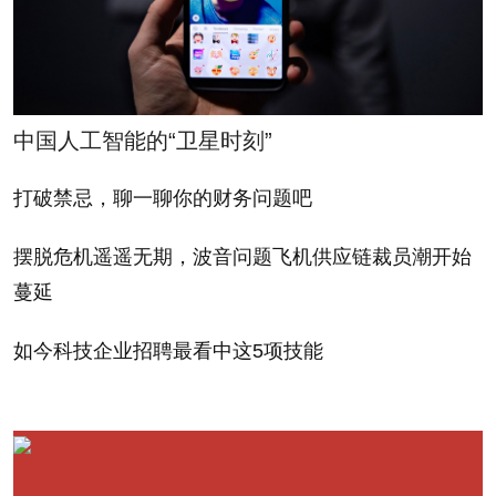
• Apple's (AAPL)
4.9%的份额——至少发货
share, while down from
量是这个数字。
Q3 2010, when it was
nearly 87.4%, actually
• 运行谷歌（Google）
中国人工智能的“卫星时刻”
grew to 68.3% in Q2 (up
各种版本Android的平板电
from 65% in Q1) despite
打破禁忌，聊一聊你的财务问题吧
脑市场份额下降，在第二
increased competition
季度降至26.8%（第一季
摆脱危机遥遥无期，波音问题飞机供应链裁员潮开始
度为34%），而且还可能
蔓延
• Research in Motion's
进一步下跌。
(RIMM) entered the
如今科技企业招聘最看中这5项技能
market in Q2 with its
• 惠普（Hewlett-
PlayBook and grabbed a
Packard）以99美元低价
4.9% share -- at least in
销售其TouchPad，在第三
terms of units shipped