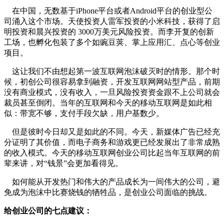
在中国，无数基于iPhone平台或者Android平台的创业型公
司涌入这个市场。天使投资人雷军投资的小米科技，获得了启
明投资和晨兴投资的 3000万美元风险投资。而李开复的创新
工场，也孵化包装了多个如豌豆荚、掌上应用汇、点心等创业
项目。
这让我们不由想起第一波互联网泡沫破灭时的情形。那个时
候，初创公司很容易拿到融资，开发互联网网站型产品，前期
没有商业模式，没有收入，一旦风险投资资金跟不上公司就会
裁员甚至倒闭。当年的互联网和今天的移动互联网是如此相
似：带宽不够，支付手段欠缺，用户基数少。
但是彼时今日却又是如此的不同。今天，新媒体广告已经充
分证明了其价值，而电子商务和游戏更已经发展出了非常成熟
的收入模式。今天的移动互联网创业公司比起当年互联网的前
辈来讲，对“钱景”会更加看得见。
如何能从开发热门和伟大的产品成长为一间伟大的公司，避
免成为泡沫中比赛烧钱的牺牲品，是创业公司面临的挑战。
给创业公司的七点建议：