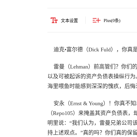
文本设置
Plus(
0
条)
迪克•富尔德（Dick Fuld），你
雷曼（Lehman）前高管们？你们
以及可被起诉的资产负债表操纵行为
海里喂鱼时能感到深深的愧疚，后悔
安永（Ernst & Young）！你真
（Repo105）来掩盖其资产负债
明里说：“我们认为，雷曼兄弟公司该
持上述观点。”真的吗？你们真的保留