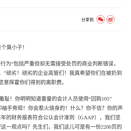
分享到
真是个臭小子！
的行为“包括严重但却无需接受处罚的商业判断错误，
。”顽劣！顽劣的企业高管们！我真希望你们在被扔到
恣意挥霍你们得到的离职费。
不知羞耻！你明明知道雷曼的会计人员使用“回购105”
表，却袖手旁观！你会惹火烧身的！什么？你不信？你的声
年的财务报表符合公认会计准则（GAAP），我们坚
这一观点吗？先生们，我们这儿可是有一份2200页的