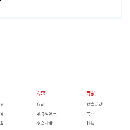
P
专题
导航
强
商潮
财富活动
强
可持续发展
商业
强
零度对话
科技