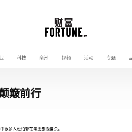
业
科技
商潮
视频
活动
专题
颠簸前行
其中很多人恐怕都在考虑剖腹自杀。