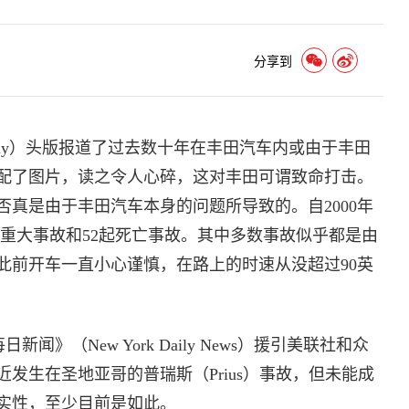
分享到
day）头版报道了过去数十年在丰田汽车内或由于丰田
配了图片，读之令人心碎，这对丰田可谓致命打击。
真是由于丰田汽车本身的问题所导致的。自2000年
3起重大事故和52起死亡事故。其中多数事故似乎都是由
此前开车一直小心谨慎，在路上的时速从没超过90英
》（New York Daily News）援引美联社和众
发生在圣地亚哥的普瑞斯（Prius）事故，但未能成
实性，至少目前是如此。