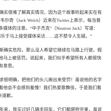
确实很难了解真实情况，因为这个故事听起来实在有
（Jack Welch）近来在Twitter上表示，每当普
的注意。“中子杰克”（Neutron Jack）写道：
都乐于马上接受媒体采访……这不禁令人生疑。”
斯确实危险，那么没人希望它继续在马路上行驶。假
他马上被惩罚。说起来，我们似乎希望所有人都很快
有意思。
求很明确，把他们的头儿揪出来受罚！虽说他的名字
看他会不会感到羞愧！我们热爱歌舞伎。于是我们看
出来道歉。
年来，我买过好几辆丰田车，它们都堪称完美，虽说