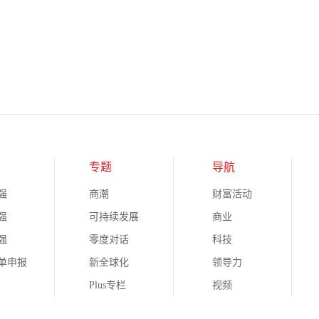
专题
导航
强
商潮
财富活动
强
可持续发展
商业
强
零度对话
科技
榜单申报
新全球化
领导力
Plus专栏
视频