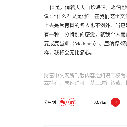
但是，倘若天天山珍海味，恐怕也
说：“什么？又是他？”在我们这个
上去是常青树的名人也不例外。当巴
有一种十分特别的感觉，就我个人而
变成麦当娜（Madonna）、唐纳德•特朗普(Do
样，我将会无比痛心。
财富中文网所刊载内容之知识产权为
或持有。未经许可，禁止进行转载、
分享到
0
条Plus