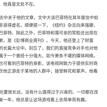
，他真是无处不在。
志中关于他的文章，文中大谈巴菲特在其年度信中如
非浪得虚名。顺便提一下，《纽约》杂志向来强硬，
巴菲特。除此之外，巴菲特和蔼可亲的笑脸还出现在
歉，是《彭博商业周刊》。今天，他还登上了财富
的长篇大论中。别忘了，我们的直接竞争对手也对他
属于一个曾经十分强大、如今萧条不堪的媒体网络。
也可看到巴菲特的身影，该电视网致力于提供实时商
次他正游走于某地的人群中，接受鲜花和掌声。他看
光要放长远，没有什么值得过于兴奋的。一切都在改
复一年，他总是让这场游戏看上去简单而有趣。