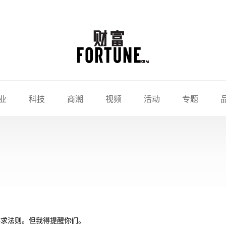
业
科技
商潮
视频
活动
专题
供求法则。但我得提醒你们。