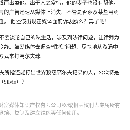
钱而出卖他。出于人之常情，他的妻子也没有帮他。
言的广告迅速从媒体上消失。不管是否涉及某些用药
谜。 他还该出现在媒体面前诉衷肠么？算了吧！
不要谈论自己的私生活。涉及到法律问题，让律师为
冷静。鼓励媒体去调查“性瘾”问题。尽快地从漩涡中
方式来打高尔夫球。
夫所指还能打出世界顶级高尔夫记录的人，公众将是
lvio）？
财富媒体知识产权有限公司及/或相关权利人专属所有
摘编、复制及建立镜像等任何使用。