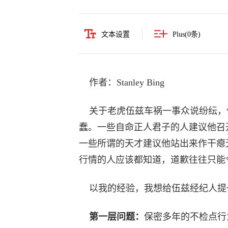
文本设置
Plus(
0
条)
作者：Stanley Bing
关于老虎伍兹车祸一事众说纷纭，
蠢。一些自命正人君子的人建议他召
一些所谓的天才建议他站出来作干瘪
行情的人应该都知道，道歉往往只能
以我的经验，我想给伍兹经纪人提
第一层问题：
保密多年的不检点行