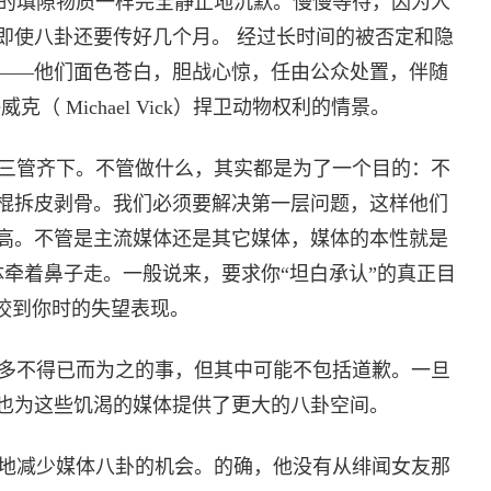
的填隙物质一样完全静止地沉默。慢慢等待，因为人
即使八卦还要传好几个月。 经过长时间的被否定和隐
——他们面色苍白，胆战心惊，任由公众处置，伴随
（ Michael Vick）捍卫动物权利的情景。
三管齐下。不管做什么，其实都是为了一个目的：不
棍拆皮剥骨。我们必须要解决第一层问题，这样他们
高。不管是主流媒体还是其它媒体，媒体的本性就是
体牵着鼻子走。一般说来，要求你“坦白承认”的真正目
咬到你时的失望表现。
多不得已而为之的事，但其中可能不包括道歉。一旦
也为这些饥渴的媒体提供了更大的八卦空间。
地减少媒体八卦的机会。的确，他没有从绯闻女友那