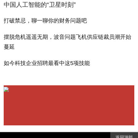
中国人工智能的“卫星时刻”
惯，比如经理们每周都
and the company sponsors
要给员工带水果；公司
an employee "pedometer
打破禁忌，聊一聊你的财务问题吧
还为员工的“挑战计步
challenge" -- 10,000 steps
摆脱危机遥遥无期，波音问题飞机供应链裁员潮开始
器”活动提供赞助，该活
per day -- to raise money
蔓延
动旨在通过每天行走一
for charity.
万步为慈善募捐。
如今科技企业招聘最看中这5项技能
In Austria, the company
位于奥地利的分公司
keeps creativity alive with
则通过员工创新竞赛来
an Innovation Competition
保持活跃的创新能力。
for employees, which
该竞赛为优胜者提供500
boasts €500 cash awards
欧元现金奖励，以及去
and trips to the United
美国、伦敦和柏林旅游
States, London, and Berlin.
返回顶部