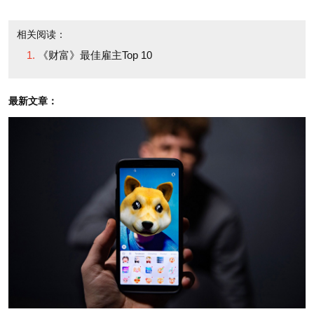
3M公司
3M
公司总部所在地
：美国
Headquarters
: Cottage
相关阅读：
明尼苏达州卡迪奇格罗
Grove, MN, USA
《财富》最佳雇主Top 10
夫
2010 Revenue ($
2010年公司收益
：
millions):
26,662
最新文章：
266.62亿美元
What makes it so great?
入选理由亮点
：挑战计
"There is a [constant]
步器
sense of positivity and
一名3M员工表
fairness," at 3M, says an
示，“在3M，你可以感受
employee. And it seems
到（一贯的）积极工作
there's also a focus on
氛围和公平待遇。”公司
healthy habits: Managers
也很关注健康的生活习
bring in fruit every week,