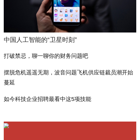
（The Life-Changing Magic of Tidying Up）重新出现
在了销售排行榜上，出版五年后再次登上《纽约时
报》（New York Times）畅销书榜单。五年来，该书
译成了40多种语言，销量超过700万册。
（财富中文
中国人工智能的“卫星时刻”
网）
打破禁忌，聊一聊你的财务问题吧
本文另一版本刊载于《财富》杂志2019年2月刊，题
摆脱危机遥遥无期，波音问题飞机供应链裁员潮开始
为《近藤麻经济学》。
蔓延
译者：Agatha
如今科技企业招聘最看中这5项技能