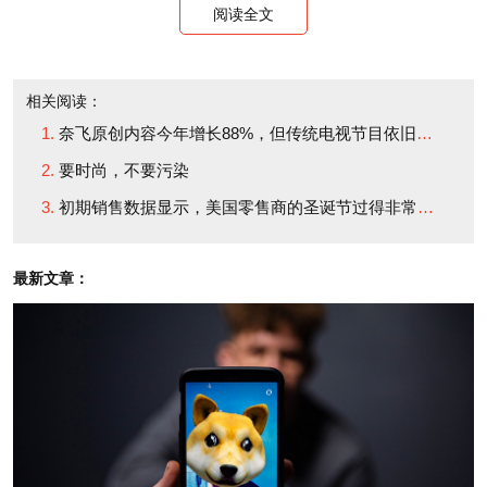
弱了。
阅读全文
并不是说时尚行业所有中端零售品牌都会在2019年遭
相关阅读：
遇下滑。雷丁以采用直销模式的天才企业Everlane为
奈飞原创内容今年增长88%，但传统电视节目依旧占据主导地位
例，说明产品质量更好的新兴服饰零售商能适应任何
要时尚，不要污染
年景。尽管传说中的断舍离有种种好处，却并非所有
初期销售数据显示，美国零售商的圣诞节过得非常愉快
人都认为近藤麻效应会对美国消费者产生足够广泛的
影响，能长期让零售业销售发生重大变化。“在不远的
最新文章：
过去，这种程度的文化转变通常是世界大战等极端外
部事件的结果。”全国商业和零售房地产公司
Transwestern的合伙人卡伦·芬尼根说。
虽然近藤麻理惠本人可能建议人们把旧书整理出售或
捐赠，但她的第一本书《怦然心动的人生整理魔法》