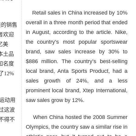
Retail sales in China increased by 10%
overall in a three month period that ended
装的销售
in August, according to the article. Nike,
者欢迎
the country’s most popular sportswear
亿美
brand, saw sales increase by 30% to
本土品
$886 million. The country’s best-selling
知名度
local brand, Anta Sports Product, had a
12%
sales growth of 24%, and a less
prominent local brand, Xtep International,
运动用
saw sales grow by 12%.
过这波
When China hosted the 2008 Summer
不得不
Olympics, the country saw a similar rise in