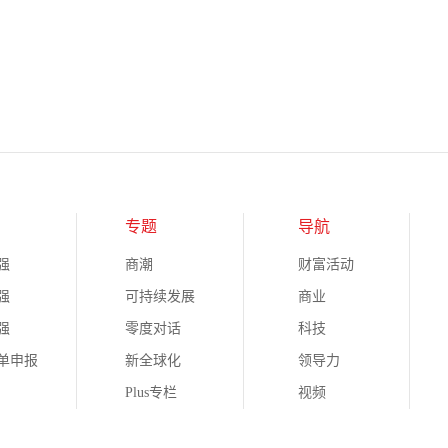
专题
导航
强
商潮
财富活动
强
可持续发展
商业
强
零度对话
科技
榜单申报
新全球化
领导力
Plus专栏
视频