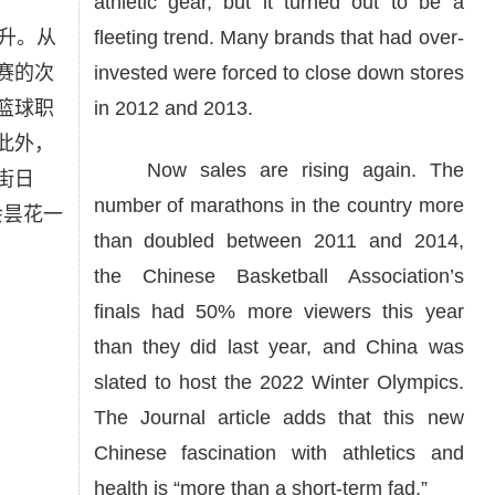
athletic gear, but it turned out to be a
升。从
fleeting trend. Many brands that had over-
比赛的次
invested were forced to close down stores
篮球职
in 2012 and 2013.
此外，
Now sales are rising again. The
街日
number of marathons in the country more
会昙花一
than doubled between 2011 and 2014,
the Chinese Basketball Association’s
finals had 50% more viewers this year
than they did last year, and China was
slated to host the 2022 Winter Olympics.
The Journal article adds that this new
Chinese fascination with athletics and
health is “more than a short-term fad.”