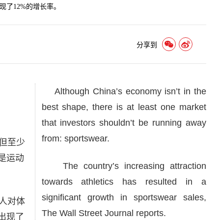
现了12%的增长率。
分享到
Although China’s economy isn’t in the
best shape, there is at least one market
that investors shouldn’t be running away
from: sportswear.
但至少
是运动
The country’s increasing attraction
towards athletics has resulted in a
significant growth in sportswear sales,
人对体
The Wall Street Journal reports.
出现了