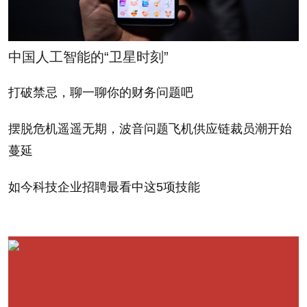
票基本相同。而且任何一位经常乘坐航班的人都知
道，现在它们的机票价格总是比以前更高。
中国人工智能的“卫星时刻”
而另外一部分原因是各种燃油附加费。参议院司法
打破禁忌，聊一聊你的财务问题吧
委员会（Senate Judiciary Committee）的成员查尔斯
·舒默（Charles Schumer，来自于纽约州的民主党议
摆脱危机遥遥无期，波音问题飞机供应链裁员潮开始
员）针对航空公司召集了一次联邦调查，以查明它们
蔓延
为什么没有取消燃油附加费。如果你直接从各大航空
如今科技企业招聘最看中这5项技能
公司购票，或者通过Expedia或者Orbitz这样的网站购
票，它们并不会告诉你机票的构成情况。但是，任何
人都可以使用的谷歌（Google）的ITA软件则会告诉
你这一点。例如从肯尼迪机场到伦敦希思罗机场的航
班，美国航空公司仍然会对每位乘客收取458美元