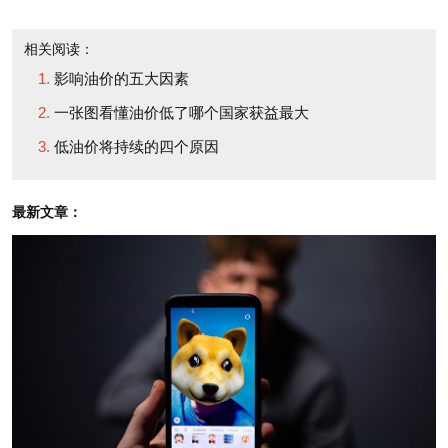
利润之中。难怪美国航空公司的首席执行官告诉分析
相关阅读：
师：“我们相信2015年将会是另外一个记录之年。”
影响油价的五大因素
一张图看懂油价低了哪个国家获益最大
可以说，机票没有下降的主要原因是：在许多航线
低油价将持续的四个原因
上，大型航空公司之间现在都缺乏有意义的竞争。在
过去十多年间，它们削减运力，与竞争对手合并，并
最新文章：
订立航班代码共享协议，所有的这些举措都有助于它
们维持高票价。以纽约—伦敦航线为例，不久前还存
在六七家航空公司争抢客户，并且经常爆发价格战的
情况。如今这条航线基本上被三家大型联营企业所瓜
分：英国航空—美国航空、达美航空—维珍航空，以
及联合大陆航空公司（United Continental）。如果你
想要前往某个目的地，你会发现这三家航空公司的机