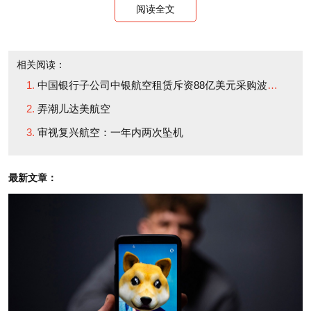
阅读全文
伯特•曼恩表示，尽管大多数坠机事件令人悲伤，被媒
体头条大幅报道，但“对运营商的未来业务基本不会造
相关阅读：
成影响”。
中国银行子公司中银航空租赁斥资88亿美元采购波音飞机
弄潮儿达美航空
也有少数例外，主要出现在那些“有迹象表明公司出
审视复兴航空：一年内两次坠机
现了系统性问题，或是失职”的情况。曼恩指出，瓦卢
杰航空就是因为后一种情况走向了衰亡。
最新文章：
1996年，瓦卢杰航空592号航班起飞后不久就遭遇
失火，坠毁于佛罗里达州大沼泽地，机上110人全部
罹难。空难调查发现，瓦卢杰的外包商在飞机货舱内
非法放置了氧气罐，从而导致了这场悲剧。曼恩表
示：“这很讽刺，因为这甚至不是瓦卢杰的错，他们只