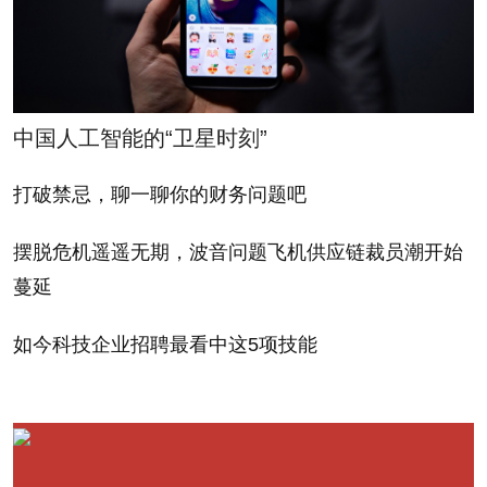
是用了一个失职的供应商。”
尽管如此，瓦卢杰航空也无法动摇审查结果，打消
悲剧事件产生的负面影响。美国联邦航空管理局对瓦
中国人工智能的“卫星时刻”
卢杰所有飞机下了禁飞令，这家运营商最终精简机队
后重新开始运营，但他们再也无法挽回客户群体，并
打破禁忌，聊一聊你的财务问题吧
最终与小公司穿越航空合并，如今一起化作了美国西
摆脱危机遥遥无期，波音问题飞机供应链裁员潮开始
南航空公司的一部分。
蔓延
还有一个例子是马来西亚航空公司。该公司接连遭
如今科技企业招聘最看中这5项技能
遇了2014年3月的MH370航班失联和7月的MH17在乌
克兰坠机，乘客数量急剧下降。马来西亚政府在2014
年8月将其私有化，试图恢复这家公司的财务健康。