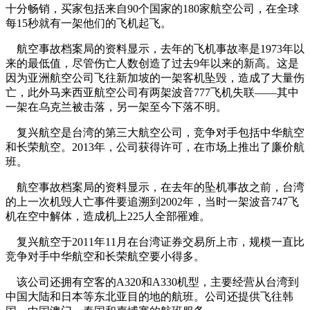
十分畅销，买家包括来自90个国家的180家航空公司，在全球
每15秒就有一架他们的飞机起飞。
航空事故档案局的资料显示，去年的飞机事故率是1973年以
来的最低值，尽管伤亡人数创造了过去9年以来的新高。这是
因为亚洲航空公司飞往新加坡的一架客机坠毁，造成了大量伤
亡，此外马来西亚航空公司有两架波音777飞机失联——其中
一架在乌克兰被击落，另一架至今下落不明。
复兴航空是台湾的第三大航空公司，竞争对手包括中华航空
和长荣航空。2013年，公司获得许可，在市场上推出了廉价航
班。
航空事故档案局的资料显示，在去年的坠机事故之前，台湾
的上一次机毁人亡事件要追溯到2002年，当时一架波音747飞
机在空中解体，造成机上225人全部罹难。
复兴航空于2011年11月在台湾证券交易所上市，规模一直比
竞争对手中华航空和长荣航空要小得多。
该公司还拥有空客的A320和A330机型，主要经营从台湾到
中国大陆和日本等东北亚目的地的航班。公司还提供飞往韩