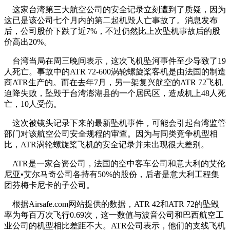
这家台湾第三大航空公司的安全记录立刻遭到了质疑，因为
这已是该公司七个月内的第二起机毁人亡事故了。消息发布
后，公司股价下跌了近7%，不过仍然比上次坠机事故后的股
价高出20%。
台湾当局在周三晚间表示，这次飞机坠河事件至少导致了19
人死亡。事故中的ATR 72-600涡轮螺旋桨客机是由法国的制造
商ATR生产的。而在去年7月，另一架复兴航空的ATR 72飞机
迫降失败，坠毁于台湾澎湖县的一个居民区，造成机上48人死
亡，10人受伤。
这次被镜头记录下来的最新坠机事件，可能会引起台湾监管
部门对该航空公司安全规程的审查。因为与同类竞争机型相
比，ATR涡轮螺旋桨飞机的安全记录并未出现很大差别。
ATR是一家合资公司，法国的空中客车公司和意大利的艾伦
尼亚•艾尔马奇公司各持有50%的股份，后者是意大利工程集
团芬梅卡尼卡的子公司。
根据Airsafe.com网站提供的数据，ATR 42和ATR 72的坠毁
率为每百万次飞行0.69次，这一数值与波音公司和巴西航空工
业公司的机型相比差距不大。ATR公司表示，他们的支线飞机