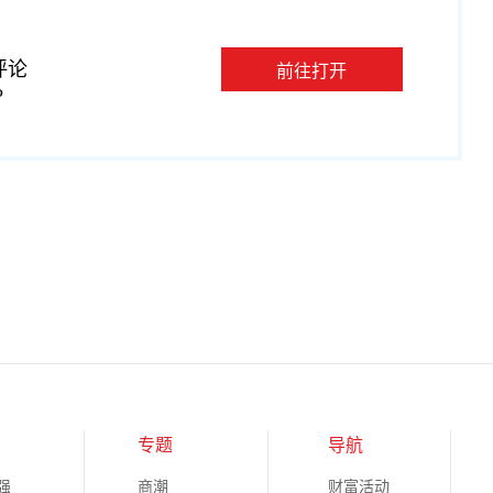
评论
前往打开
P
专题
导航
强
商潮
财富活动