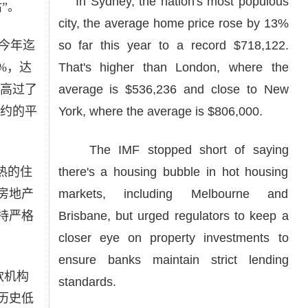
In Sydney, the nation's most populous
”。
city, the average home price rose by 13%
今年迄
so far this year to a record $718,122.
%，达
That's higher than London, where the
格高过了
average is $536,236 and close to New
纽约的平
York, where the average is $806,000.
The IMF stopped short of saying
热的住
there's a housing bubble in hot housing
房地产
markets, including Melbourne and
持严格
Brisbane, but urged regulators to keep a
closer eye on property investments to
ensure banks maintain strict lending
款机构
standards.
历史低