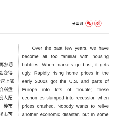
分享到
Over the past few years, we have
become all too familiar with housing
再熟悉
bubbles. When markets go bust, it gets
会变得
ugly. Rapidly rising home prices in the
迅速上涨
early 2000s got the U.S. and parts of
价崩盘
Europe into lots of trouble; these
没人愿
economies slumped into recession when
，楼市
prices crashed. Nobody wants to relive
楼市可
another economic disaster, but in some