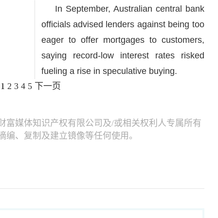
In September, Australian central bank
officials advised lenders against being too
eager to offer mortgages to customers,
saying record-low interest rates risked
fueling a rise in speculative buying.
1
2
3
4
5
下一页
财富媒体知识产权有限公司及/或相关权利人专属所有
摘编、复制及建立镜像等任何使用。