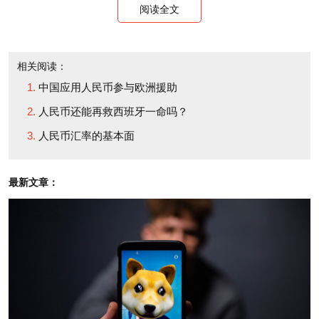
出效应又会反馈到其他的国家，我目前比较担心日元
阅读全文
的政策和走向。”
相关阅读：
中国地方债是否安全
中国应用人民币参与欧洲援助
人民币还能再救西班牙一命吗？
有人担心中国地方政府债务率在逐渐上升，影子银
人民币汇率的基本面
行问题比较突出，会不会造成中国金融业的安全隐
患，进而带来危机。
最新文章：
李稻葵认为，中国目前有世界上最高的储蓄率，占
ＧＤＰ的５０％，还处于安全边际。“我们的千家万户
希望能够有一些投资的渠道获得一些收益，在这样一
个环境下杠杆率比例的上升，目前来看是不值得我们
太担忧的”。但是，这种杠杆率上升的趋势需要提高警