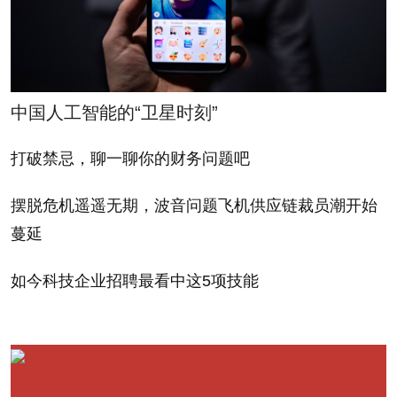
惕，特别是中国正在进行新一轮改革，有些改革措施
很快会宣布，特别是涉及地方政府公共财政和税收体
制的改革。“我们要让地方政府获得新的融资渠道，来
进行投资建设，而不是单纯从商业银行去贷款”。
中国人工智能的“卫星时刻”
阎庆民说，中国金融行业需要把更多的钱投到实体
打破禁忌，聊一聊你的财务问题吧
经济中，诸如农业、制造业、现代服务业以及信息技
摆脱危机遥遥无期，波音问题飞机供应链裁员潮开始
术等实体经济。关于中国的影子银行问题，他认为中
蔓延
国的影子银行跟美国的不一样。“对于中国的影子银
行，我们可以有效地去监管它、掌控它。”
如今科技企业招聘最看中这5项技能