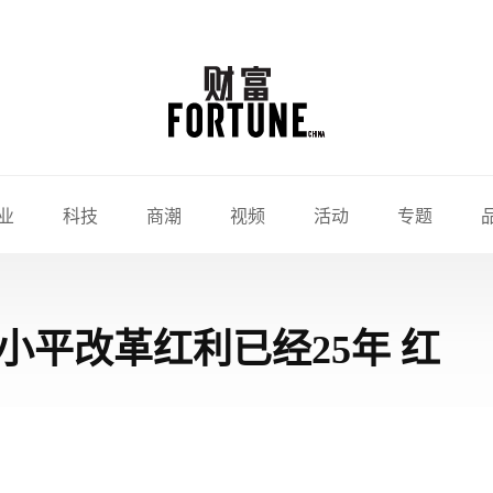
业
科技
商潮
视频
活动
专题
小平改革红利已经25年 红