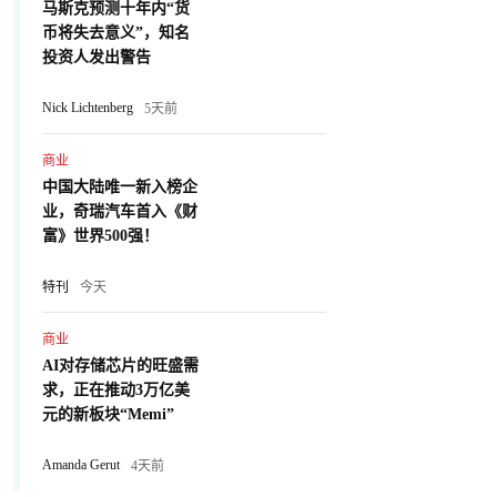
马斯克预测十年内“货
币将失去意义”，知名
投资人发出警告
Nick Lichtenberg
5天前
商业
中国大陆唯一新入榜企
业，奇瑞汽车首入《财
富》世界500强！
特刊
今天
商业
AI对存储芯片的旺盛需
求，正在推动3万亿美
元的新板块“Memi”
Amanda Gerut
4天前