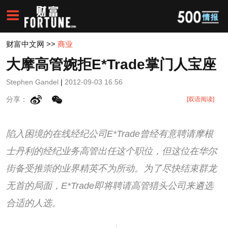
财富中文网
>>
商业
大摩高管婉拒E*Trade掌门人宝座
Stephen Gandel
|
2012-09-03 16:56
分享：
[双语阅读]
陷入困境的在线经纪公司E*Trade曾经有意聘请摩根
士丹利的经纪业务高管出任这个职位，但这位在华尔
街备受推崇的业界精英不为所动。为了尽快结束群龙
无首的局面，E*Trade即将聘请高管猎头公司来遴选
合适的人选。