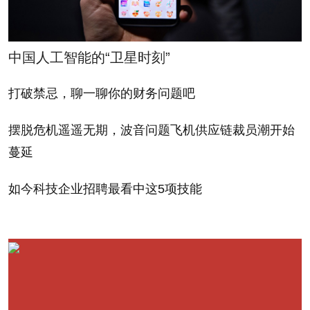
作用，这项收购被广泛认
为避免了美林的倒闭。尽
Fleming joined
管如此，弗莱明在这笔交
Morgan Stanley in late
中国人工智能的“卫星时刻”
易完成后不久就离开了合
2009 and is a rising star
打破禁忌，聊一聊你的财务问题吧
并后的公司。据传格里芬
at the firm. Before that
早在2009年就曾联系过弗
he was the President
摆脱危机遥遥无期，波音问题飞机供应链裁员潮开始
莱明、希望他出任
and COO of Merrill
蔓延
E*Trade一把手，但弗莱
Lynch, and was
如今科技企业招聘最看中这5项技能
明决定到摩根士丹利任
instrumental is inking the
职。
acquisition of Merrill by
Bank of America at the
另据报道，掌管富国银
height of the financial
行（Wells Fargo）资产管
crisis, which is widely
理子公司的戴维•卡罗尔也