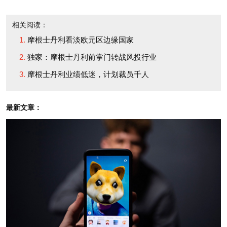
堡投资集团（Citadel
of its board Frank Petrilli
相关阅读：
Investment）的负责人肯•
to be the firm's interim
摩根士丹利看淡欧元区边缘国家
格里芬关系密切。
CEO. Petrilli is getting
独家：摩根士丹利前掌门转战风投行业
$500,000 a month to fill
摩根士丹利业绩低迷，计划裁员千人
弗拉明于2009年底加入
the temp job.
摩根士丹利，已成为该公
最新文章：
司一颗冉冉升起的新星。
Fleming is well-
在此之前，他曾是美林
regarded on Wall Street
（Merrill Lynch）的总裁
and is reportedly close
和首席运营官，在金融危
to Citadel Investment
机顶峰时期美国银行
chief Ken Griffin, who is
（Bank of America）收购
one of E*Trade's largest
美林的交易中起到了重要
outside shareholders.