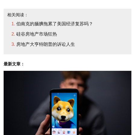
不是第一次预测行业反弹
going to play out in
了。出于类似的反弹预
相关阅读：
earnings potential and
伯南克的腼腆拖累了美国经济复苏吗？
期，建筑商2010年也曾有
growth," he says. Still,
硅谷房地产市场狂热
过一波上涨行情，但春日
he believes the sector
房地产大亨特朗普的诉讼人生
销售旺季业绩不佳，而且
has bottomed and home
税务优惠项目到期后复苏
prices are moving up.
最新文章：
未能实现，因此同年秋季
投资者又开始抛售。
This isn't the first time
market watchers have
不过，两方面的支撑表
predicted an industry
明最新这一轮反弹可能会
rebound since the
持续下去：订单量连续数
housing crash began in
月增长及房价上涨。作为
2007. Builders rallied in