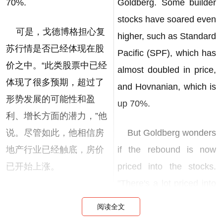
70%.
Goldberg. Some builder
stocks have soared even
可是，戈德博格担心复
higher, such as Standard
苏行情是否已经体现在股
Pacific (SPF), which has
价之中。“此类股票中已经
almost doubled in price,
体现了很多预期，超过了
and Hovnanian, which is
形势发展的可能性和盈
up 70%.
利、增长方面的潜力，”他
说。尽管如此，他相信房
But Goldberg wonders
地产行业已经触底，房价
if the rebound is now
已开始上涨。
priced into the stocks.
"There's a lot priced into
2007年房地产市场开始
the group now that is in
阅读全文
崩盘以来，市场观察人士
excess of how things are