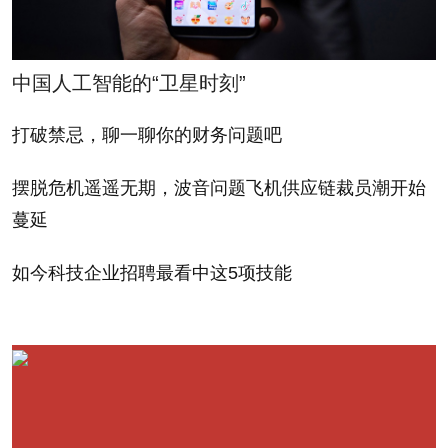
反映需求和住宅建筑商未
2010 over similar
来收入的关键指标，订单
rebound expectations,
量去年第三季度开始增
but sold off by the fall of
中国人工智能的“卫星时刻”
长，自此以来每个季度都
that year when the
打破禁忌，聊一聊你的财务问题吧
有稳健上涨。据总部设在
spring selling season
德州艾尔帕索的独立房地
flopped and the recovery
摆脱危机遥遥无期，波音问题飞机供应链裁员潮开始
产调研公司住房研究中心
failed to materialize after
蔓延
有限公司（Housing
a tax-credit program
Research Center LLC）
如今科技企业招聘最看中这5项技能
expired.
的创始人兼高级研究分析
师亚历克斯•拜伦称，2011
But this latest rebound
年第三季度平均涨幅达
has two things going for
12%，第四季度达14%，
it that may make it stick:
2012年第一季度则高达
Multiple months of order