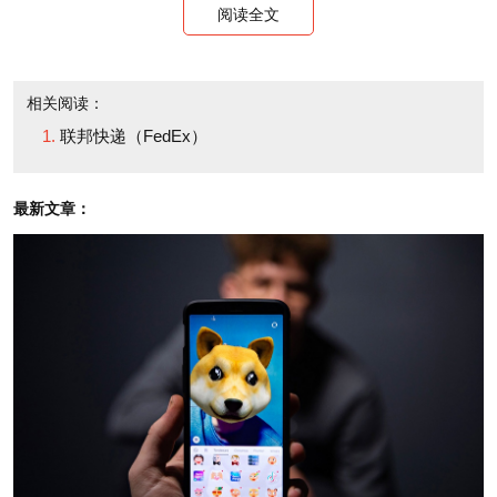
陆路和海路货运转变。这
阅读全文
ground and into
种战略转变背后的出发点
freight. What was the
是什么？
thinking behind that
相关阅读：
strategy shift?
联邦快递（FedEx）
答：
2000年，快递市场
的年平均规模约为500亿
A:
Well, in 2000 we
最新文章：
美元（销售额）。而今
were probably
天，快递市场已经达到
competing in a $50
3,500亿至4,000亿美元。
billion annual [sales]
开通陆路与海路货运服
market space. Today
务，可以帮助我们打开最
we're directly competing
具可持续性发展潜力的市
in about a $350 billion to
场：发展中国家。在许多
$400 billion marketplace.
发展中国家，包括金砖四