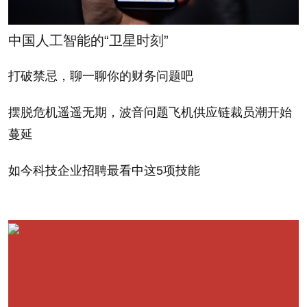
Going into ground and
国（巴西、俄罗斯、印度
freight opened up a
中国人工智能的“卫星时刻”
和中国），中产阶级正在
market for us with the
崛起。互联网打破了语言
greatest growth potential
打破禁忌，聊一聊你的财务问题吧
障碍，并且可以用视觉形
over a sustained period
摆脱危机遥遥无期，波音问题飞机供应链裁员潮开始
式来展示每一种产品，于
of time: the developing
蔓延
是，通过这种价格低廉的
world. Middle classes
标准化通信系统，新兴中
are emerging in various
如今科技企业招聘最看中这5项技能
产阶级以一种前所未有的
countries, including the
方式交织在一起。比如，
BRIC nations [Brazil,
如果用户希望购买汽车部
Russia, India, and
件，不论是大众
China]. And these
（Volkswagen）或是克莱
middle-class populations
斯勒（Chrysler），他可
are all knit together