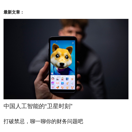
弹性、防水透气、抗菌的面料，可以最大限度地减轻
最新文章：
体味。马素夫的运动夹克最低售价 425 美元，裤子价
格在 165 美元至 275 美元之间，缝有专门装野营刀的
口袋。
——Anne VanderMey
媒体
好莱坞用上了推特
在发布木偶新片时，迪士尼（Disney）利用了新的
焦点小组来预测票房收入：推特空间。大制片厂越来
中国人工智能的“卫星时刻”
越多地利用推特（Twitter）的数十万条推文规划它们
的营销战略，确定哪些预告片和广告宣传有效果，甚
打破禁忌，聊一聊你的财务问题吧
至确定在下一部电影中以哪个人物为主。迪士尼从一