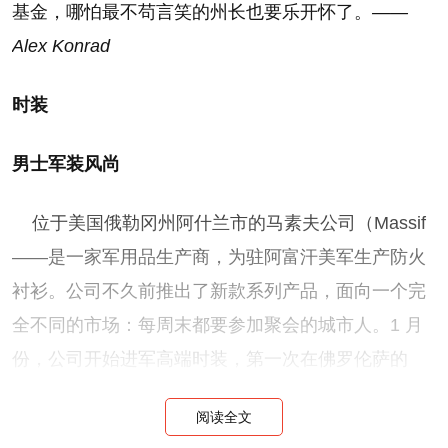
基金，哪怕最不苟言笑的州长也要乐开怀了。
——
Alex Konrad
时装
男士军装风尚
位于美国俄勒冈州阿什兰市的马素夫公司（Massif
——是一家军用品生产商，为驻阿富汗美军生产防火
衬衫。公司不久前推出了新款系列产品，面向一个完
全不同的市场：每周末都要参加聚会的城市人。1 月
份，公司开始进军高端时装，第一次在佛罗伦萨的
Pitti Uomo 时装展上推出了 33 款服装。这些服装保留
阅读全文
了严肃的军装风格，带有很多功能性口袋，采用了有