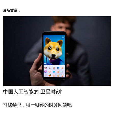
“与巴斯夫合作，我们最为看重的是彼此在环保理念
最新文章：
方面的一致。”谢远建说。“巴斯夫在节能环保方面丰
富的经验非常值得我们学习借鉴。”在参观过巴斯夫总
部的“3升房”以后，谢远建对这一节能建筑印象深
刻。“巴斯夫设计和倡导的‘3升房’对国际建筑节能产生
了极大影响，朗诗的绿岛项目节能率也已经达到了
65%（中国国家新建筑节能标准是50%），大约相当
于‘3.5升房’，而我们目前正在设计开发‘2升房’，我们
非常需要得到像巴斯夫这种拥有丰富经验和研发能力
的供应商的支持。”朗诗集团目前正在整合供应商链
中国人工智能的“卫星时刻”
条，希望通过减少供应商数量、加强与资深供应商的
合作关系提升管理效率，并推进建筑节能产品的推陈
打破禁忌，聊一聊你的财务问题吧
出新。