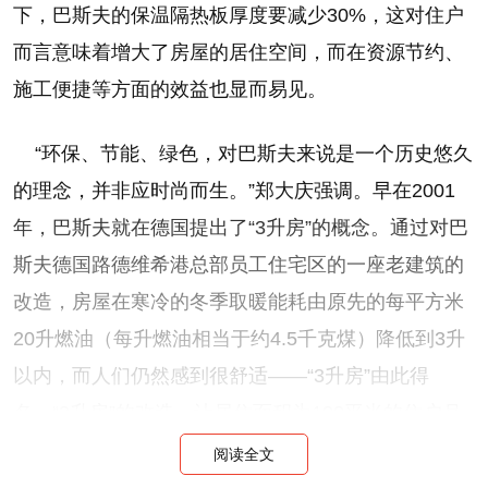
下，巴斯夫的保温隔热板厚度要减少30%，这对住户
而言意味着增大了房屋的居住空间，而在资源节约、
施工便捷等方面的效益也显而易见。
“环保、节能、绿色，对巴斯夫来说是一个历史悠久
的理念，并非应时尚而生。”郑大庆强调。早在2001
年，巴斯夫就在德国提出了“3升房”的概念。通过对巴
斯夫德国路德维希港总部员工住宅区的一座老建筑的
改造，房屋在寒冷的冬季取暖能耗由原先的每平方米
20升燃油（每升燃油相当于约4.5千克煤）降低到3升
以内，而人们仍然感到很舒适——“3升房”由此得
名。“3升房”的改造，让居住面积为100平米的住户月
取暖开支由每月近1,000欧元降低到了150欧元以内。
阅读全文