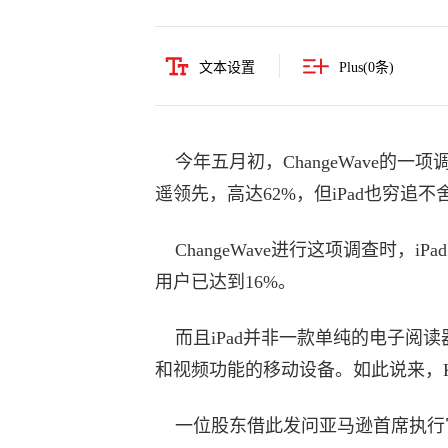
文本设置
Plus(
0
条)
今年五月初，ChangeWave的一项
遥领先，高达62%，但iPad也穷追不
ChangeWave进行这项调查时，iP
用户已达到16%。
而且iPad并非一款单纯的电子阅
和视频功能的移动设备。如此说来，Ki
一位股东借此发问亚马逊首席执行官杰夫