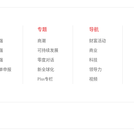
专题
导航
强
商潮
财富活动
强
可持续发展
商业
强
零度对话
科技
榜单申报
新全球化
领导力
Plus专栏
视频