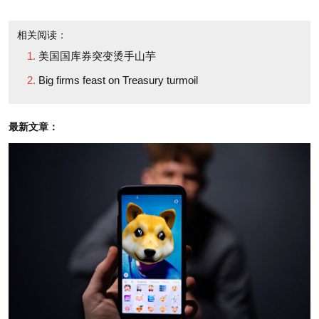
度来看是不利的。”
相关阅读：
而大公司并不缺现金。沃尔玛和百威英博手头共有
美国国库券突变烫手山芋
110亿美元，其它许多公司也并不缺钱。
Big firms feast on Treasury turmoil
根据彭博社（Bloomberg）的消息，过去一年，通
最新文章：
过裁员和减少股息，标准普尔500指数（S&P 500）
公司目前持有的现金已飙升至1万亿美元以上。但布雷
迪表示，到目前为止，这些资金并没有太多的用途。
布雷迪认为这将会减缓今年晚些时候公司债券的发
行速度，而与此同时，政府债券的供应量却没有减少
的迹象。他认为在未来的几个月，十年期国库券的收
益率很可能从近期的3.9%上升至4.25%之高，尽管他