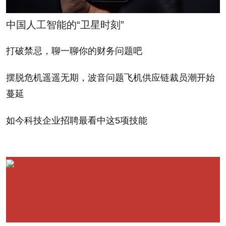
指出从历史角度来看，4.25%的国库券收益率并不算
中国人工智能的“卫星时刻”
高。
打破禁忌，聊一聊你的财务问题吧
当然还有很多不确定因素，比如货币市场的动态，
欧洲政治局势的紧张以及与中国的贸易摩擦等。
摆脱危机遥遥无期，波音问题飞机供应链裁员潮开始
蔓延
布雷迪说：“债券市场正变得越来越有趣。”
如今科技企业招聘最看中这5项技能