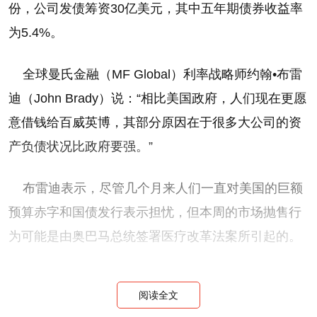
份，公司发债筹资30亿美元，其中五年期债券收益率
为5.4%。
全球曼氏金融（MF Global）利率战略师约翰•布雷
迪（John Brady）说：“相比美国政府，人们现在更愿
意借钱给百威英博，其部分原因在于很多大公司的资
产负债状况比政府要强。”
布雷迪表示，尽管几个月来人们一直对美国的巨额
预算赤字和国债发行表示担忧，但本周的市场抛售行
为可能是由奥巴马总统签署医疗改革法案所引起的。
布雷迪说：“市场上一直有一种消极的论调，讨论政
阅读全文
府将新增一项昂贵的福利计划。增发国债从供求的角