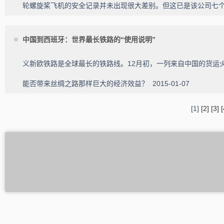
轮螺旋桨飞机的安全记录并未出现很大差别。但这已是该公司七
中国到西班牙：世界最长铁路的“使用说明”
义新欧铁路是全球最长的铁路线。12月初，一列来自中国的货运火
能否带来丝绸之路那样巨大的经济效益？
2015-01-07
[1]
[2]
[3]
[