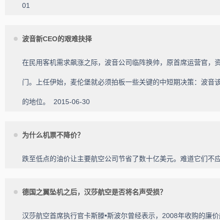
01
波音新CEO的艰难抉择
在民用客机需求飙涨之际，波音公司临阵换帅，原首席运营官，资
门。上任伊始，麦伦堡就必须拍板一些关键的中短期决策：波音
的地位。
2015-06-30
为什么机票不降价？
跌至低点的油价让主要航空公司节省了数十亿美元。难道它们不
德国之翼坠机之后，汉莎航空是否将名声受损？
汉莎航空首席执行官卡斯滕•斯波尔曾经表示，2008年收购的