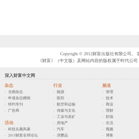
Copyright © 2012财富出版社
《财富》（中文版）及网站内容的版权属于时代公司（T
深入财富中文网
杂志
行业
频道
·
当期杂志
·
能源
·
管理
·
申请杂志赠阅
·
医药
·
技术
·
特约专刊
·
航空和运输
·
商业
·
广告商
·
传媒与文化
·
理财
·
工业与采矿
·
职场
活动
·
房地产
·
生活
·
科技头脑风暴
·
汽车
·
视频
·
2013财富全球论坛
·
消费品
·
博客