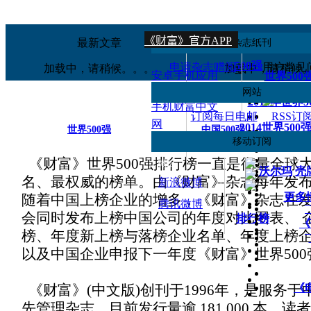
移动应用
订阅
最新文章
热读文章
杂志纸刊
--
《财富》iPad版
500强
申请杂志赠阅
用户常见
加载中，请稍候。。。
加载中，请稍候
--
安卓手机应用
世界500
网站
--
2014年世界
手机财富中文
订阅每日电邮
RSS订
网
2014世界500
世界500强
中国500强
移动订阅
世界500
《财富》世界500强排行榜一直是衡量全球
--
微信
沃尔玛
壳
名、最权威的榜单。由《财富》杂志每年发
--
新浪微博
更多
随着中国上榜企业的增多，《财富》杂志在
--
腾讯微博
会同时发布上榜中国公司的年度对比图表、 
排行榜
《
榜、年度新上榜与落榜企业名单、年度上榜
以及中国企业申报下一年度《财富》世界50
《
《财富》(中文版)创刊于1996年，是服务
先管理杂志，目前发行量逾 181,000 本，