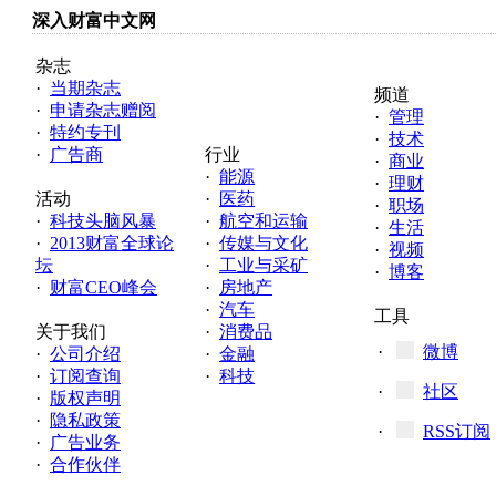
深入财富中文网
杂志
·
当期杂志
频道
·
申请杂志赠阅
·
管理
·
特约专刊
·
技术
·
广告商
行业
·
商业
·
能源
·
理财
活动
·
医药
·
职场
·
科技头脑风暴
·
航空和运输
·
生活
·
2013财富全球论
·
传媒与文化
·
视频
坛
·
工业与采矿
·
博客
·
财富CEO峰会
·
房地产
·
汽车
工具
关于我们
·
消费品
·
微博
·
公司介绍
·
金融
·
订阅查询
·
科技
·
社区
·
版权声明
·
隐私政策
·
RSS订阅
·
广告业务
·
合作伙伴