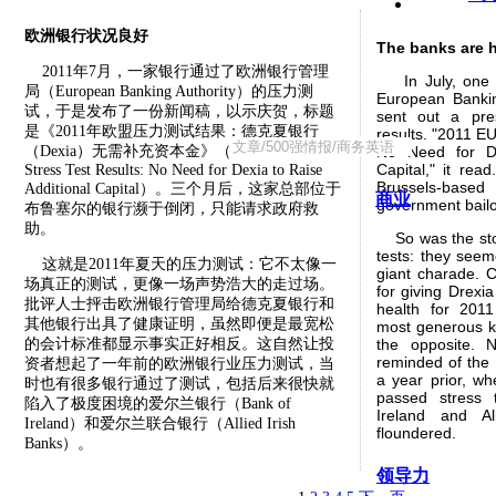
欧洲银行状况良好
The banks are 
2011年7月，一家银行通过了欧洲银行管理
In July, one o
局（European Banking Authority）的压力测
European Banking
试，于是发布了一份新闻稿，以示庆贺，标题
sent out a pre
是《2011年欧盟压力测试结果：德克夏银行
results. "2011 EU
（Dexia）无需补充资本金》（2011 EU-wide
No Need for De
Capital," it rea
Stress Test Results: No Need for Dexia to Raise
Brussels-ba
Additional Capital）。三个月后，这家总部位于
商业
government bailo
布鲁塞尔的银行濒于倒闭，只能请求政府救
助。
So was the stor
tests: they seem
这就是2011年夏天的压力测试：它不太像一
giant charade. 
场真正的测试，更像一场声势浩大的走过场。
for giving Drexia
批评人士抨击欧洲银行管理局给德克夏银行和
health for 201
其他银行出具了健康证明，虽然即便是最宽松
most generous k
的会计标准都显示事实正好相反。这自然让投
the opposite. 
reminded of the 
资者想起了一年前的欧洲银行业压力测试，当
a year prior, w
时也有很多银行通过了测试，包括后来很快就
passed stress t
陷入了极度困境的爱尔兰银行（Bank of
Ireland and Al
Ireland）和爱尔兰联合银行（Allied Irish
floundered.
Banks）。
领导力