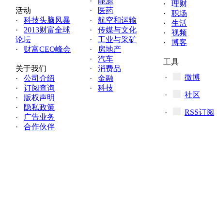
·
能源
·
理财
活动
·
医药
·
职场
·
科技头脑风暴
·
航空和运输
·
生活
·
2013财富全球
·
传媒与文化
·
视频
论坛
·
工业与采矿
·
博客
·
财富CEO峰会
·
房地产
·
汽车
工具
关于我们
·
消费品
·
微博
·
公司介绍
·
金融
·
订阅查询
·
科技
·
社区
·
版权声明
·
隐私政策
·
RSS订阅
·
广告业务
·
合作伙伴