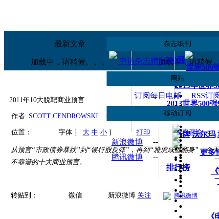
移动应用
订阅
《财富》iPad版
手机财富中
最新文章
热读文章
杂志纸刊
500强
申请杂志赠阅
加载中，请稍候。。。
加载中，请稍候
世界500
网站
2013年世界
订阅每日电邮
RSS订
2011年10大脱靶商业预言
2013世界500
移动订阅
世界500
作者:
SCOTT CENDROWSKI
时间:
2012年01月05日
来源:
财富中
--
微信
位置：
字体 [
大
中
小
]
打印
发表评论
壳牌
沃尔玛
--
新浪微博
从预言“市政债券暴跌”到“银行股反弹”，再到“雅虎咸鱼翻身”，今天
更多
--
腾讯微博
不靠谱的十大商业预言。
排行榜
《
转贴到：
微信
新浪微博
关注
腾讯微博
《