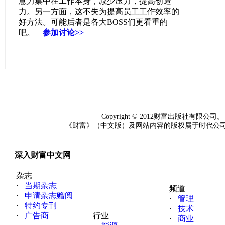
意力集中在工作本身，减少压力，提高创造
力。另一方面，这不失为提高员工工作效率的
好方法。可能后者是各大BOSS们更看重的
吧。
参加讨论>>
Copyright © 2012财富出版社
《财富》（中文版）及网站内容的版权属于时代公司（
深入财富中文网
杂志
·
当期杂志
频道
·
申请杂志赠阅
·
管理
·
特约专刊
·
技术
·
广告商
行业
·
商业