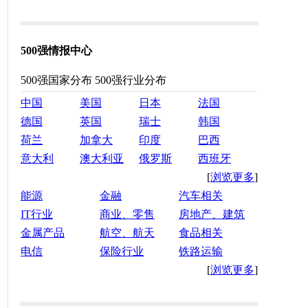
500强情报中心
500强国家分布
500强行业分布
中国
美国
日本
法国
德国
英国
瑞士
韩国
荷兰
加拿大
印度
巴西
意大利
澳大利亚
俄罗斯
西班牙
[
浏览更多
]
能源
金融
汽车相关
IT行业
商业、零售
房地产、建筑
金属产品
航空、航天
食品相关
电信
保险行业
铁路运输
[
浏览更多
]