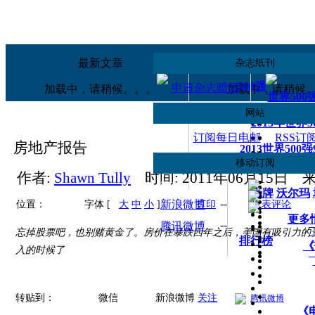
移动应用
订阅
《财富》iPad版
手机财富中
最新文章
热读文章
杂志纸刊
500强
申请杂志赠阅
加载中，请稍候。。。
加载中，请稍候
世界500
网站
2013年世界
订阅每日电邮
RSS订
房地产报告
2013世界500
移动订阅
世界500
作者:
Shawn Tully
时间:
2011年06月15日
来
--
微信
壳牌
沃尔玛
--
新浪微博
位置：
字体 [
大
中
小
]
打印
发表评论
更多
--
腾讯微博
忘掉股票吧，也别赌黄金了。房价在暴跌四年之后，美国有吸引力的
排行榜
《
入的时候了
转贴到：
微信
新浪微博
关注
腾讯微博
《