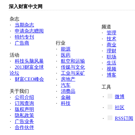
深入财富中文网
杂志
·
当期杂志
频道
·
申请杂志赠阅
·
管理
·
特约专刊
·
技术
·
广告商
行业
·
商业
·
能源
·
理财
活动
·
医药
·
职场
·
科技头脑风暴
·
航空和运输
·
生活
·
2013财富全球
·
传媒与文化
·
视频
论坛
·
工业与采矿
·
博客
·
财富CEO峰会
·
房地产
·
汽车
工具
关于我们
·
消费品
·
微博
·
公司介绍
·
金融
·
订阅查询
·
科技
·
社区
·
版权声明
·
隐私政策
·
RSS订阅
·
广告业务
·
合作伙伴