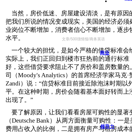
当然，房价低迷、房屋建设清淡，是有原因
把我们所说的情况变成现实，美国的经济必须
业岗位不断增加，消费者信心不断增加，逐步
水平。
一个较大的担忧，是如今严格的借贷标准会
商业
实际上，我们正回归到楼市狂热前的通行标准
好，这些借贷要求阻止不了房价和盖房数量的
司（Moody's Analytics）的首席经济学家马克·
Zandi）说：“信贷标准目前接近除泡沫时期
平。在这种时期，房价会随着基本面好转而上
出现了。”
要了解原因，让我们看看房屋可购性的显著
（Deutsche Bank）从两方面衡量可购性：
领导力
费用占收入的比例，二是拥有房产与租房成本