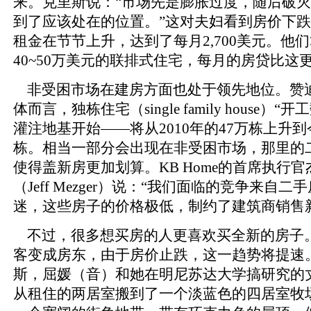
来。克里斯说：“市场先是膨胀过度，随后破
到了应该处在的位置。”这对夫妇看到房价下
租金在节节上升，达到了每月2,700美元。他
40~50万美元的联排式住宅，每月的房贷比这
非受困市场在建房方面也处于领先地位。赞
体而言，独栋住宅（single family house）
灌注地基开始——将从2010年的47万栋上升到
栋。相当一部分会出现在非受困市场，那里的
使得盖新房更加划算。KB Home的首席执行官
（Jeff Mezger）说：“我们面临的竞争来自
迷，这些房子的价格极低，制约了建筑商销售
不过，很多想买房的人更喜欢买全新的房子
客变成房东，由于房价止跌，这一趋势将提速
斯，屈媛（音）和她在明尼苏达大学搞研究的
从租住的两居室搬到了一个淡蓝色的四居室牧