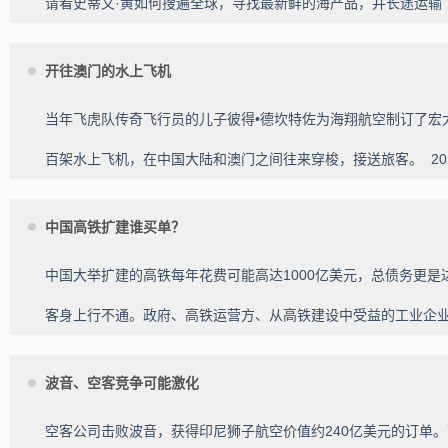
请看史蒂文·黄如何搜遍全球，寻找最新鲜的海产品，并长途运
开往澳门的水上飞机
当年飞虎队传奇飞行员的儿子彼得•德坎特佐为海翔航空制订了宏
百架水上飞机，在中国大陆和澳门之间往来穿梭，接送旅客。
20
中国高铁扩建谁买单？
中国大举扩建的高铁每年花费可能高达1000亿美元，总债务更是
客身上行不通。政府、高铁运营方、从高铁建设中受益的工业企
波音、空客竞争可能激化
空客公司击败波音，获得印尼狮子航空价值约240亿美元的订单