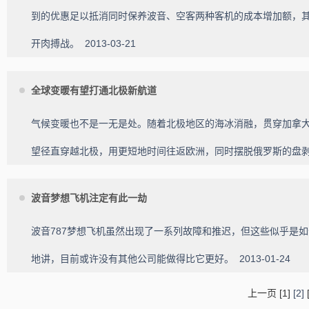
到的优惠足以抵消同时保养波音、空客两种客机的成本增加额，
开肉搏战。
2013-03-21
全球变暖有望打通北极新航道
气候变暖也不是一无是处。随着北极地区的海冰消融，贯穿加拿
望径直穿越北极，用更短地时间往返欧洲，同时摆脱俄罗斯的盘
波音梦想飞机注定有此一劫
波音787梦想飞机虽然出现了一系列故障和推迟，但这些似乎是
地讲，目前或许没有其他公司能做得比它更好。
2013-01-24
上一页
[1]
[2]