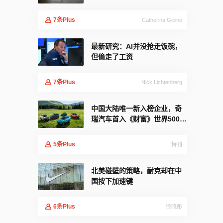
7
条Plus
Catherina Gioino
最新研究：AI并没抢走饭碗，
但偷走了工资
7
条Plus
Nick Lichtenberg
中国大陆唯一新入榜企业，奇
瑞汽车首入《财富》世界500
强！
5
条Plus
特刊
北美碰壁的策略，耐克却在中
国按下加速键
6
条Plus
徐晓彤