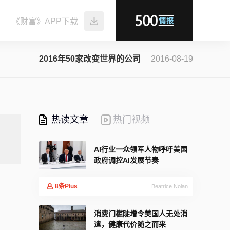
《财富》APP下载
2016年50家改变世界的公司
2016-08-19
热读文章
热门视频
AI行业一众领军人物呼吁美国
政府调控AI发展节奏
8
条Plus
Beatrice Nolan
消费门槛陡增令美国人无处消
遣，健康代价随之而来