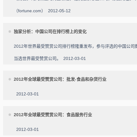
（fortune.com）
2012-05-12
独家分析：中国公司在排行榜上的变化
2012年世界最受赞赏公司排行榜隆重发布，参与评选的中国公司
当选世界最受赞赏公司。
2012-03-01
2012年全球最受赞赏公司：批发-食品和杂货行业
2012-03-01
2012年全球最受赞赏公司：食品服务行业
2012-03-01