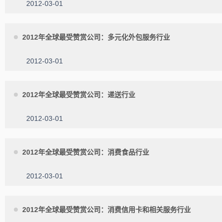
2012-03-01
2012年全球最受赞赏公司：多元化外包服务行业
2012-03-01
2012年全球最受赞赏公司：递送行业
2012-03-01
2012年全球最受赞赏公司：消费食品行业
2012-03-01
2012年全球最受赞赏公司：消费信用卡和相关服务行业