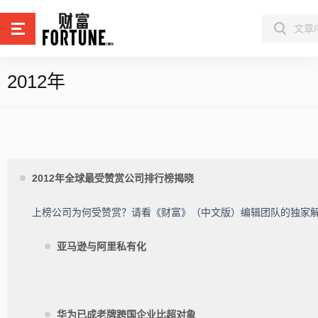
2012年
2012年全球最受赞赏公司排行榜揭晓
上榜公司为何受赞赏？请看《财富》（中文版）编辑团队的独家
亚马逊与阿里私有化
华为已成老牌跨国企业比超对象