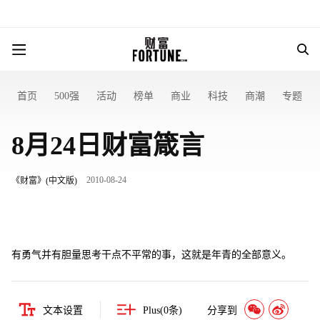
首页
500强
活动
榜单
商业
科技
商潮
专题
8月24日财富箴言
2010-08-24
《财富》(中文版)
有勇气并有胆量思考干点不平常的事，这就是年青的全部意义。
文本设置
Plus(
0
条)
分享到