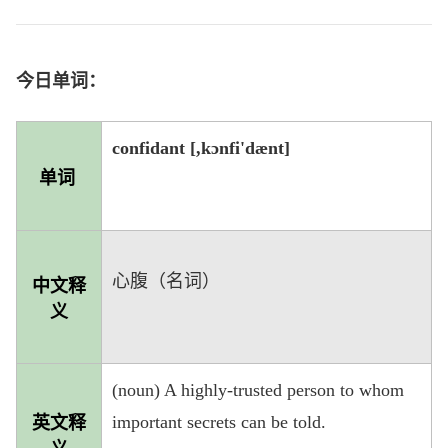
今日单词：
confidant [,kɔnfi'dænt]
单词
心腹（名词）
中文释
义
(noun) A highly-trusted person to whom
important secrets can be told.
英文释