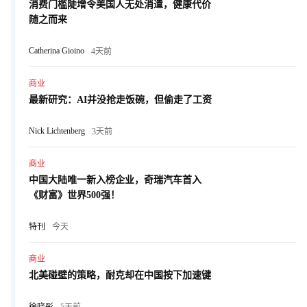
消费门槛陡增令美国人无处消遣，健康代价
随之而来
Catherina Gioino
4天前
商业
最新研究：AI并没抢走饭碗，但偷走了工资
Nick Lichtenberg
3天前
商业
中国大陆唯一新入榜企业，奇瑞汽车首入
《财富》世界500强！
特刊
今天
商业
北美碰壁的策略，耐克却在中国按下加速键