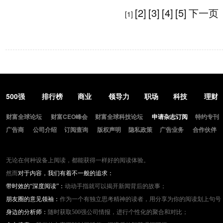
[2]
[3]
[4]
[5]
下一页
[1]
500强
排行榜
商业
领导力
职场
科技
理财
财富全球论坛
财富CEO峰会
财富全球科技论坛
申请杂志订阅
特约专刊
广告商
公司介绍
订阅查询
版权声明
隐私政策
广告业务
合作伙伴
无论在何种设备上阅读，都能获得一样好的阅读体验。
然而
对于内容，我们有着不一般的追求：
带时效的“深度阅读”：
动动手指就可以揭开新闻背后的故事；
朋友圈的意见领袖：
作为一个有独立思考精神的读者，用分享为你的阅读划上句号
身边的分析师：
随时获取500强公司情报，进行个性化的聚合和对比；