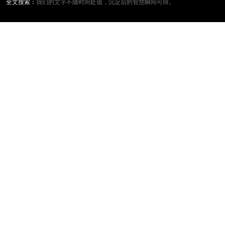
全文搜索：
我们的文字不随时间贬值，沉淀后的智慧瞬间可得。