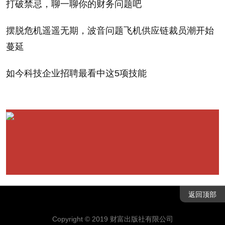
打破禁忌，聊一聊你的财务问题吧
摆脱危机遥遥无期，波音问题飞机供应链裁员潮开始
蔓延
如今科技企业招聘最看中这5项技能
返回顶部
Copyright © 2019 财富出版社有限公司