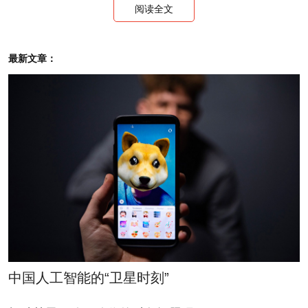
阅读全文
谷歌：不断成长的技术巨头
最新文章：
谷歌的核心业务继续蓬勃发展，与此同时，拉里·佩奇
正在大举押宝可吞食纳米粒子、热气球宽带等可能定
义未来的新技术。
中国人工智能的“卫星时刻”