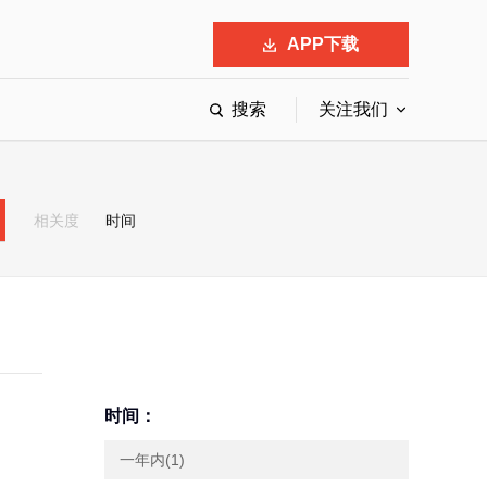
APP下载
搜索
关注我们
最具影响力的50位商界领袖
最受赞赏的中国公司
相关度
时间
会
响力的创业公司申报
时间：
一年内(1)