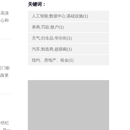
关键词：
者高清
人工智能;数据中心;基础设施(1)
中心和
券商;罚款;散户(1)
天气;衍生品;华尔街(1)
汽车;制造商;超级碗(1)
纽约、房地产、租金(1)
关门歇
风险更
：经纪