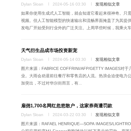
Dylan Sloan
2024-05-16 03:30
发现相似文章
如果你使用生成式人工智能，就会知道它看起来很神奇。只
视频。但人工智能模型的快速输出和流畅界面掩盖了为其提
发电厂开始受到行业外的广泛关注。上周早些时候，我乘火车前
天气衍生品成市场投资新宠
Dylan Sloan
2024-05-14 03:30
发现相似文章
图片来源：FABRICE COFFRINI/AFP/GETTY 
业。大雨会劝退前往餐厅和零售店的人流。热浪会迫使电力
加突出，不过对华尔街而言，有...
雇佣1,700名网红忽悠散户，这家券商遭罚款
Dylan Sloan
2024-03-22 03:30
发现相似文章
图片来源：RAFAEL HENRIQUE—SOPA IMAGES/LI