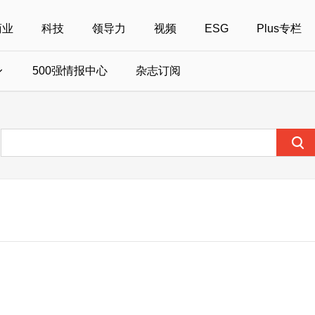
商业
科技
领导力
视频
ESG
Plus专栏
500强情报中心
杂志订阅
国500强
美国500强
40位40岁以下商界精英
中国
全部活动
女性
年度中国商人
报
财富MPW女性峰会
中国40位40岁以下的商界精英申报
财富世界500强峰会
财富40U40创想
中国最具社会影
界女性申报
财富全球论坛
中国最佳设计榜申报
财富全球科技论坛
财富全球可持续论坛