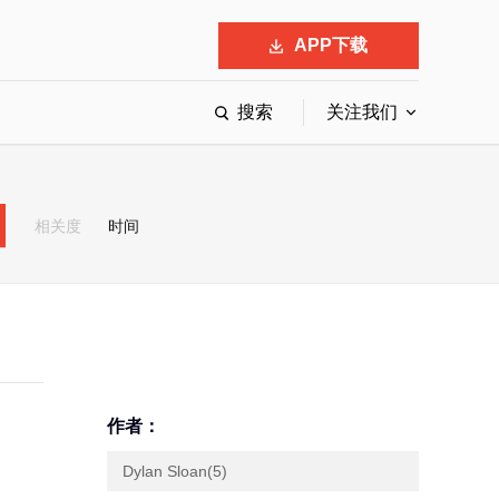
APP下载
搜索
关注我们
最具影响力的50位商界领袖
最受赞赏的中国公司
相关度
时间
会
响力的创业公司申报
作者：
Dylan Sloan(5)