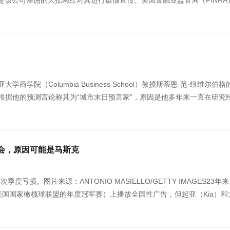
原因是该公司雇佣的大批网红对其进行虚假宣传。美国金融业监管局（FINRA
学院（Columbia Business School）教授斯蒂恩·范·纽维尔伯
mes）根据他的预测言论称其为“城市末日预言家”，原因是他多年来一直在研究
会，原因可能是马斯克
亏损。图片来源：ANTONIO MASIELLO/GETTY IMAGES23年
l，美国国家橄榄球联盟的年度冠军赛）上播放全国性广告，但起亚（Kia）和