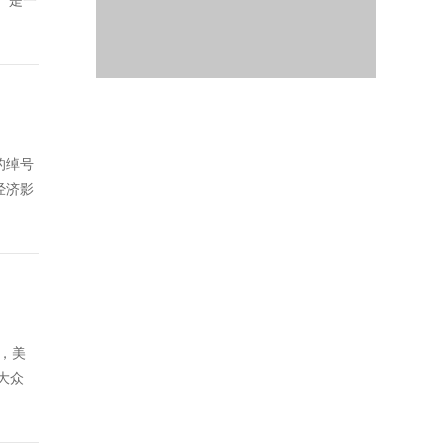
）是一
格的绰号
经济影
来，美
大众