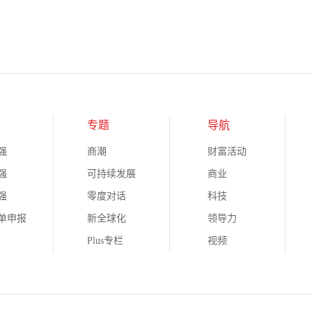
专题
导航
强
商潮
财富活动
强
可持续发展
商业
强
零度对话
科技
榜单申报
新全球化
领导力
Plus专栏
视频