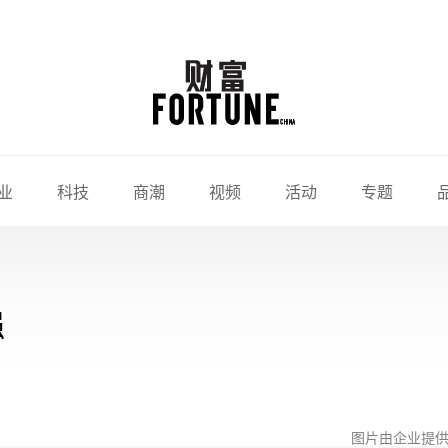
业
科技
商潮
视频
活动
专题
强
图片由企业提