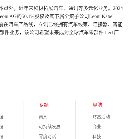
本盘外，近年来积极拓展汽车、通讯等多元化业务。2024
AG的50.1%股权及其下属全资子公司Leoni Kabel
元。目前在汽车产品线，立讯已经拥有汽车线束、连接器、智能
件业务，该公司希望未来成为全球汽车零部件Tier1厂
专题
导航
强
商潮
财富活动
强
可持续发展
商业
强
零度对话
科技