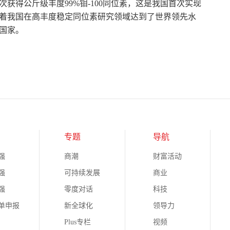
获得公斤级丰度99%钼-100同位素，这是我国首次实现
着我国在高丰度稳定同位素研究领域达到了世界领先水
国家。
专题
导航
强
商潮
财富活动
强
可持续发展
商业
强
零度对话
科技
榜单申报
新全球化
领导力
Plus专栏
视频