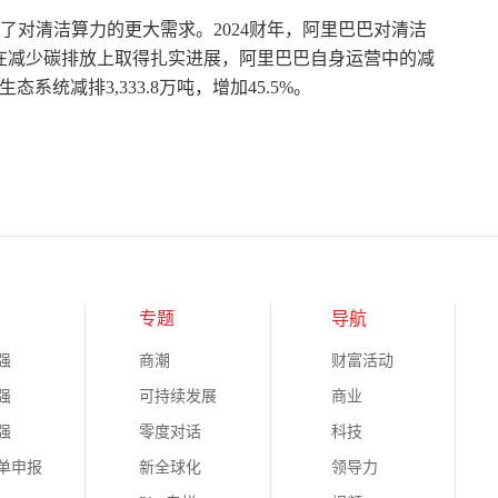
来了对清洁算力的更大需求。2024财年，阿里巴巴对清洁
%。在减少碳排放上取得扎实进展，阿里巴巴自身运营中的减
态系统减排3,333.8万吨，增加45.5%。
专题
导航
强
商潮
财富活动
强
可持续发展
商业
强
零度对话
科技
榜单申报
新全球化
领导力