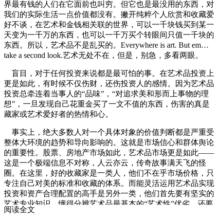
界最有钱的人们在它面前也叫穷。但它也是最没用的东西，对
我们的实际生活一点价值都没有。撇开纯粹个人欣赏和收藏爱
好不谈，在艺术和金钱相关联的世界，可以一千块钱买到某一
天变为一千万的东西，也可以一千万买个转眼间只值一千块的
东西。所以，艺术品不是乱买的。Everywhere is art. But em…
take a second look.艺术无处不在，但是，别急，多看两眼。
盲目，对于任何投资来说都是最可怕的事。在艺术品投资上
更是如此，有时候不仅伤财，还伤投资人的感情。因为艺术品
投资总牵连着当事人的“品味”，“对追求美和形而上事物的理
想”，一旦发现自己花重金买了一文不值的东西，伤害的真是
藏家或艺术爱好者的热情和心。
事实上，绝大多数人对一个具体对象的价值判断都是严重受
整体大环境的趋势和导向影响的。这就是市场信心和群体舆论
的重要性。股票、房地产市场如此，艺术品市场更是如此——
这是一个极端信息不对称，人云亦云，传奇故事满天飞的怪
圈。在这里，好的收藏家是一类人，他们不在乎市场价格，只
专注自己对美的标准和收藏的体系。而能灵活运用艺术品实现
投资和资产合理配置的高手是另外一类，他们首先要有坚实的
艺术专业知识，懂得分辨艺术品最基本的“艺术性”优劣，还要
阅读全文
掌握市场内部信息，有广泛的人脉和进退市场的渠道，了解各