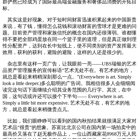
群俨然已经成为了国际最高端金融服务和奢侈品消费的开拓目
标。
其实这是好现象。对于短时间财富迅速积累起来的中国新贵
来说，有了钱，懂得怎么花钱和滚动财富的雪球才是更难的问
题。目前资产管理和家族信托的概念在国内还很薄弱。谁都懂
得不要把全部鸡蛋放在同一个篮子里的道理，但是真正做到理
性分配资产，达到在长中短线上，使不同类别的资产发挥最大
效用，获利的获利，避险的避险，这样的人还是很少的。
杂志里有这样一页广告，让我眼前一亮——UBS瑞银的艺术
品资产管理服务的宣传标语“艺术无处不在。有艺术的地方，
就总是看起来稍稍深刻那么一点。”(Everywhere is art. Simply
look a little deeper.)多么聪明的广告词。我相信很多人会细细阅
读完这句话下面继续介绍其业务范围的几行字。其次，在中
国，这句话或许还可以接个下半句—— Everywhere is art.
Simply a little bit more expensive. 艺术无处不在，有艺术的地
方，就总是看起来稍微贵点儿。
比如，我们眼睁睁可以看到的国内秋拍结果就很满足大家对
艺术品“很贵”的想象。苏富比北京公司在国内第一场拍卖中的
最高价又落在了赵无极作品上，一位山西藏家花8968万元人民