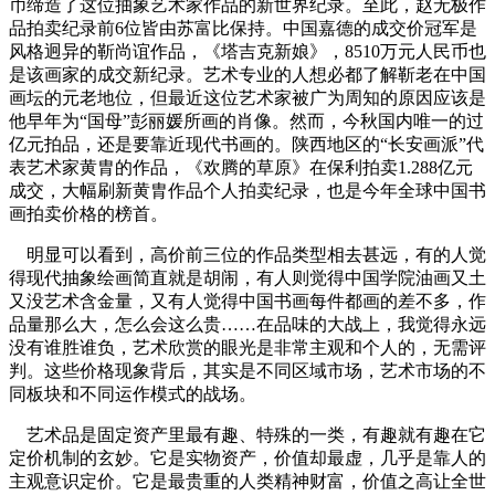
币缔造了这位抽象艺术家作品的新世界纪录。至此，赵无极作
品拍卖纪录前6位皆由苏富比保持。中国嘉德的成交价冠军是
风格迥异的靳尚谊作品，《塔吉克新娘》，8510万元人民币也
是该画家的成交新纪录。艺术专业的人想必都了解靳老在中国
画坛的元老地位，但最近这位艺术家被广为周知的原因应该是
他早年为“国母”彭丽媛所画的肖像。然而，今秋国内唯一的过
亿元拍品，还是要靠近现代书画的。陕西地区的“长安画派”代
表艺术家黄胄的作品，《欢腾的草原》在保利拍卖1.288亿元
成交，大幅刷新黄胄作品个人拍卖纪录，也是今年全球中国书
画拍卖价格的榜首。
明显可以看到，高价前三位的作品类型相去甚远，有的人觉
得现代抽象绘画简直就是胡闹，有人则觉得中国学院油画又土
又没艺术含金量，又有人觉得中国书画每件都画的差不多，作
品量那么大，怎么会这么贵……在品味的大战上，我觉得永远
没有谁胜谁负，艺术欣赏的眼光是非常主观和个人的，无需评
判。这些价格现象背后，其实是不同区域市场，艺术市场的不
同板块和不同运作模式的战场。
艺术品是固定资产里最有趣、特殊的一类，有趣就有趣在它
定价机制的玄妙。它是实物资产，价值却最虚，几乎是靠人的
主观意识定价。它是最贵重的人类精神财富，价值之高让全世