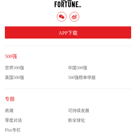
APP下载
500强
世界500强
中国500强
美国500强
500强榜单申报
专题
商潮
可持续发展
零度对话
新全球化
Plus专栏