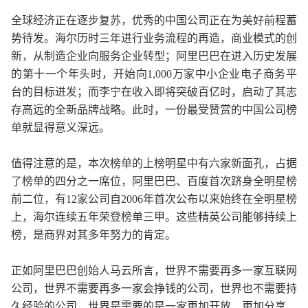
全球经济正在逐步复苏，优秀的中国公司正在为美好前程蓄
势待发。海尔历时三年进行业务流程的再造，商业模式的创
新，从制造企业向服务企业转型；阿里巴巴在进入历史发展
的第十一个年头时，开始向1,000万家中小企业电子商务平
台的目标进发；而李宁在收入即将突破百亿时，启动了其志
存高远的全新品牌战略。此时，一份最受赞赏的中国公司榜
单就显得意义深远。
值得注意的是，本次榜单的上榜明星中有六家新面孔，占据
了榜单的四分之一席位，阿里巴巴、百度首次跻身全明星榜
前二位，有12家公司自2006年首次公布以来始终在全明星榜
上，海尔连续五年荣登榜单三甲。这些精英公司能够持续上
榜，是商界对其多年努力的肯定。
正如阿里巴巴创始人马云所言，世界不需要再多一家互联网
公司，世界不需要再多一家会挣钱的公司，世界也不需要持
久经验的公司，世界是需要的是一家更加开放、更加分享、