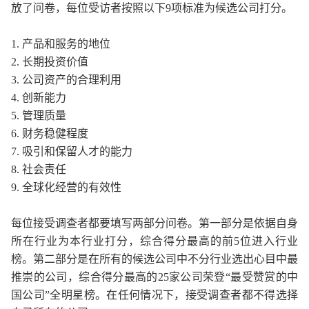
放了问卷，每位受访者按照以下9项标准为候选公司打分。
1. 产品和服务的地位
2. 长期投资价值
3. 公司资产的合理利用
4. 创新能力
5. 管理质量
6. 财务稳健程度
7. 吸引和保留人才的能力
8. 社会责任
9. 全球化经营的有效性
每位接受调查者都要填写两部分问卷。第一部分是依据自身
所在行业为本行业打分，综合得分最高的前5位进入行业
榜。第二部分是在所有的候选公司中不分行业选出心目中最
推崇的公司，综合得分最高的25家公司荣登“最受赞赏的中
国公司”全明星榜。在任何情况下，接受调查者都不得选择