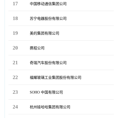
17
中国移动通信集团公司
18
苏宁电器股份有限公司
19
美的集团有限公司
20
携程公司
21
奇瑞汽车股份有限公司
22
福耀玻璃工业集团股份有限公司
23
SOHO 中国有限公司
24
杭州娃哈哈集团有限公司