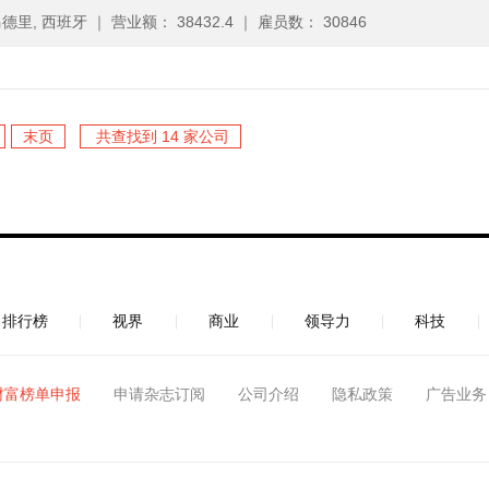
德里, 西班牙
｜
营业额： 38432.4
｜
雇员数： 30846
末页
共查找到 14 家公司
排行榜
视界
商业
领导力
科技
财富榜单申报
申请杂志订阅
公司介绍
隐私政策
广告业务