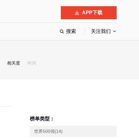
APP下载
搜索
关注我们
最具影响力的50位商界领袖
最受赞赏的中国公司
相关度
时间
会
响力的创业公司申报
榜单类型：
世界500强(14)