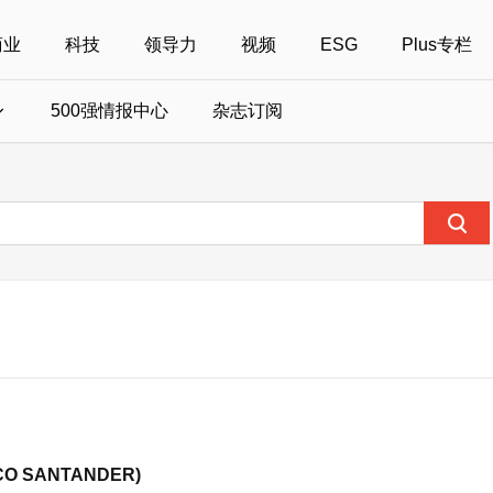
商业
科技
领导力
视频
ESG
Plus专栏
500强情报中心
杂志订阅
国500强
美国500强
40位40岁以下商界精英
中国
全部活动
女性
年度中国商人
报
财富MPW女性峰会
中国40位40岁以下的商界精英申报
财富世界500强峰会
财富40U40创想
中国最具社会影
界女性申报
财富全球论坛
中国最佳设计榜申报
财富全球科技论坛
财富全球可持续论坛
 SANTANDER)